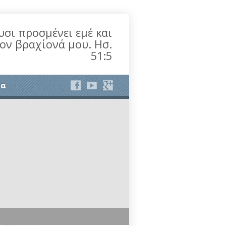
υσι προσμένει εμέ και
τον βραχίονά μου. Ησ.
51:5
ία