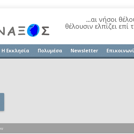
…αι νήσοι θέλο
θέλουσιν ελπίζει επί 
Η Εκκλησία
Πολυμέσα
Newsletter
Επικοινων
ον