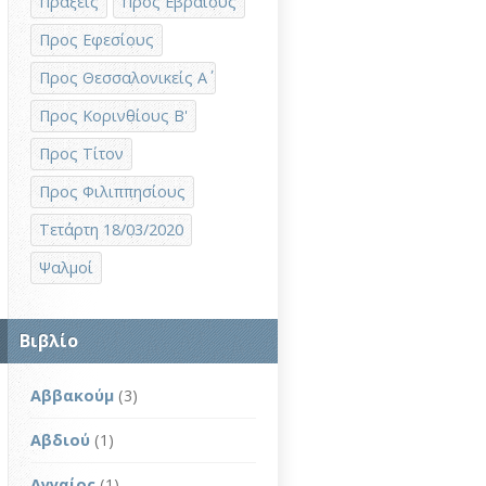
Πράξεις
Προς Εβραίους
Προς Εφεσίους
Προς Θεσσαλονικείς Α΄
Προς Κορινθίους Β'
Προς Τίτον
Προς Φιλιππησίους
Τετάρτη 18/03/2020
Ψαλμοί
Βιβλίο
Αββακούμ
(3)
Αβδιού
(1)
Αγγαίος
(1)