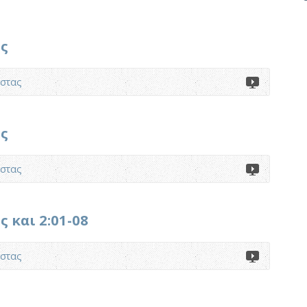
ος
στας
ος
στας
ς και 2:01-08
στας