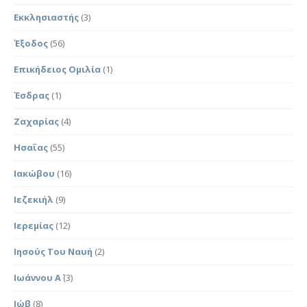
Εκκλησιαστής
(3)
Έξοδος
(56)
Επικήδειος Ομιλία
(1)
Έσδρας
(1)
Ζαχαρίας
(4)
Ησαΐας
(55)
Ιακώβου
(16)
Ιεζεκιήλ
(9)
Ιερεμίας
(12)
Ιησούς Του Ναυή
(2)
Ιωάννου Α΄
(3)
Ιώβ
(8)