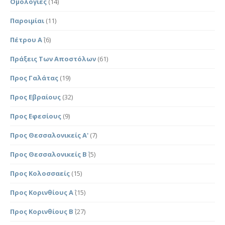
Ομολογίες
(14)
Παροιμίαι
(11)
Πέτρου Α΄
(6)
Πράξεις Των Αποστόλων
(61)
Προς Γαλάτας
(19)
Προς Εβραίους
(32)
Προς Εφεσίους
(9)
Προς Θεσσαλονικείς Α'
(7)
Προς Θεσσαλονικείς Β΄
(5)
Προς Κολοσσαείς
(15)
Προς Κορινθίους Α΄
(15)
Προς Κορινθίους Β΄
(27)