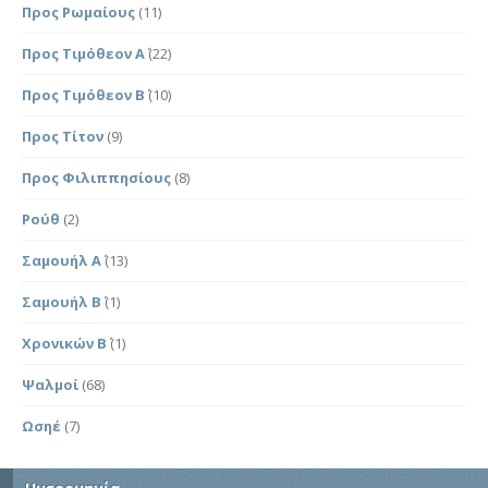
Προς Ρωμαίους
(11)
Προς Τιμόθεον Α΄
(22)
Προς Τιμόθεον Β΄
(10)
Προς Τίτον
(9)
Προς Φιλιππησίους
(8)
Ρούθ
(2)
Σαμουήλ Α΄
(13)
Σαμουήλ Β΄
(1)
Χρονικών Β΄
(1)
Ψαλμοί
(68)
Ωσηέ
(7)