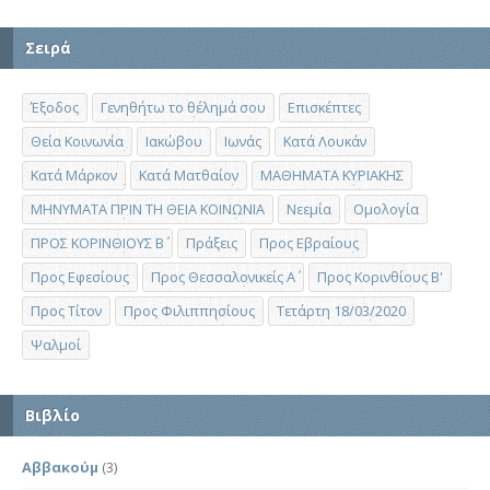
Σειρά
Έξοδος
Γενηθήτω το θέλημά σου
Επισκέπτες
Θεία Κοινωνία
Ιακώβου
Ιωνάς
Κατά Λουκάν
Κατά Μάρκον
Κατά Ματθαίον
ΜΑΘΗΜΑΤΑ ΚΥΡΙΑΚΗΣ
ΜΗΝΥΜΑΤΑ ΠΡΙΝ ΤΗ ΘΕΙΑ ΚΟΙΝΩΝΙΑ
Νεεμία
Ομολογία
ΠΡΟΣ ΚΟΡΙΝΘΙΟΥΣ Β΄
Πράξεις
Προς Εβραίους
Προς Εφεσίους
Προς Θεσσαλονικείς Α΄
Προς Κορινθίους Β'
Προς Τίτον
Προς Φιλιππησίους
Τετάρτη 18/03/2020
Ψαλμοί
Βιβλίο
Αββακούμ
(3)