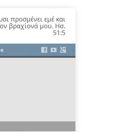
υσι προσμένει εμέ και
τον βραχίονά μου. Ησ.
51:5
ία