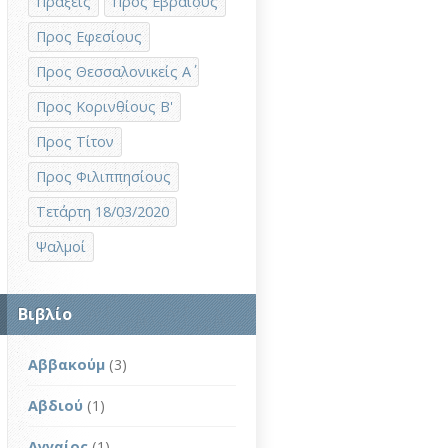
Πράξεις
Προς Εβραίους
Προς Εφεσίους
Προς Θεσσαλονικείς Α΄
Προς Κορινθίους Β'
Προς Τίτον
Προς Φιλιππησίους
Τετάρτη 18/03/2020
Ψαλμοί
Βιβλίο
Αββακούμ
(3)
Αβδιού
(1)
Αγγαίος
(1)