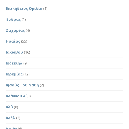
Επικήδειος Ομιλία
(1)
Έσδρας
(1)
Ζαχαρίας
(4)
Ησαΐας
(55)
Ιακώβου
(16)
Ιεζεκιήλ
(9)
Ιερεμίας
(12)
Ιησούς Του Ναυή
(2)
Ιωάννου Α΄
(3)
Ιώβ
(8)
Ιωήλ
(2)
Ιωνάς
(6)