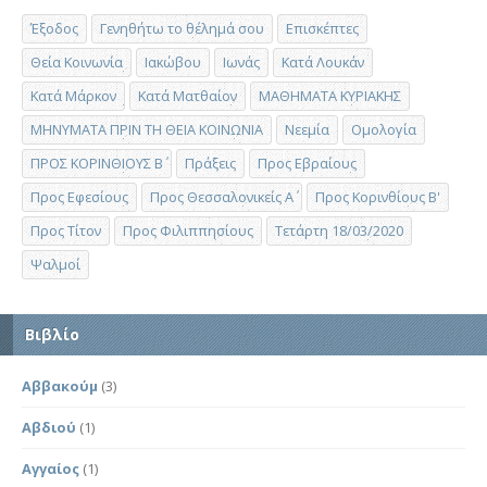
Έξοδος
Γενηθήτω το θέλημά σου
Επισκέπτες
Θεία Κοινωνία
Ιακώβου
Ιωνάς
Κατά Λουκάν
Κατά Μάρκον
Κατά Ματθαίον
ΜΑΘΗΜΑΤΑ ΚΥΡΙΑΚΗΣ
ΜΗΝΥΜΑΤΑ ΠΡΙΝ ΤΗ ΘΕΙΑ ΚΟΙΝΩΝΙΑ
Νεεμία
Ομολογία
ΠΡΟΣ ΚΟΡΙΝΘΙΟΥΣ Β΄
Πράξεις
Προς Εβραίους
Προς Εφεσίους
Προς Θεσσαλονικείς Α΄
Προς Κορινθίους Β'
Προς Τίτον
Προς Φιλιππησίους
Τετάρτη 18/03/2020
Ψαλμοί
Βιβλίο
Αββακούμ
(3)
Αβδιού
(1)
Αγγαίος
(1)