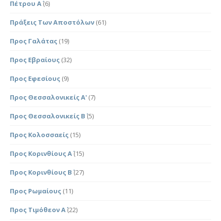
Πέτρου Α΄
(6)
Πράξεις Των Αποστόλων
(61)
Προς Γαλάτας
(19)
Προς Εβραίους
(32)
Προς Εφεσίους
(9)
Προς Θεσσαλονικείς Α'
(7)
Προς Θεσσαλονικείς Β΄
(5)
Προς Κολοσσαείς
(15)
Προς Κορινθίους Α΄
(15)
Προς Κορινθίους Β΄
(27)
Προς Ρωμαίους
(11)
Προς Τιμόθεον Α΄
(22)