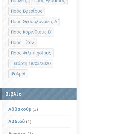
Πράξεις
Προς Εβραίους
Προς Εφεσίους
Προς Θεσσαλονικείς Α΄
Προς Κορινθίους Β'
Προς Τίτον
Προς Φιλιππησίους
Τετάρτη 18/03/2020
Ψαλμοί
Βιβλίο
Αββακούμ
(3)
Αβδιού
(1)
Αγγαίος
(1)