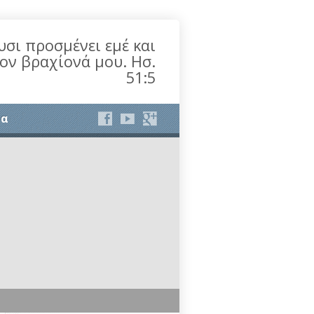
υσι προσμένει εμέ και
τον βραχίονά μου. Ησ.
51:5
ία