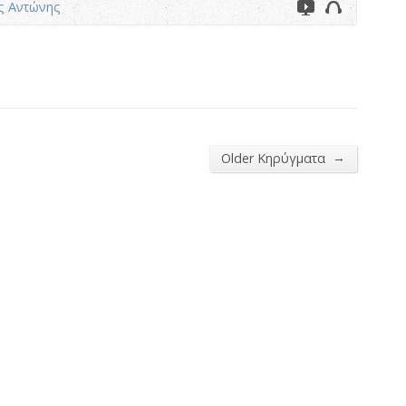
ς Αντώνης
→
Older Κηρύγματα