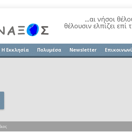
…αι νήσοι θέλο
θέλουσιν ελπίζει επί 
Η Εκκλησία
Πολυμέσα
Newsletter
Επικοινων
άιος