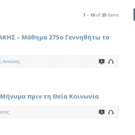
1
–
10
of
25
items
ΚΗΣ – Μάθημα 275ο Γεννηθήτω το
ς Αντώνης
Μήνυμα πριν τη Θεία Κοινωνία
στας