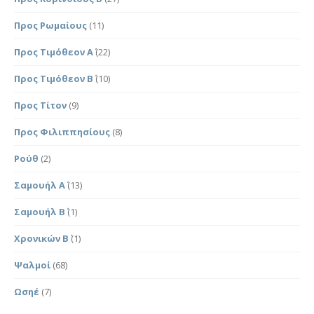
Προς Ρωμαίους
(11)
Προς Τιμόθεον Α΄
(22)
Προς Τιμόθεον Β΄
(10)
Προς Τίτον
(9)
Προς Φιλιππησίους
(8)
Ρούθ
(2)
Σαμουήλ Α΄
(13)
Σαμουήλ Β΄
(1)
Χρονικών Β΄
(1)
Ψαλμοί
(68)
Ωσηέ
(7)