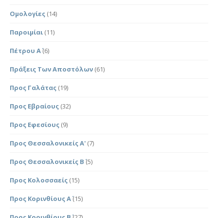
Ομολογίες
(14)
Παροιμίαι
(11)
Πέτρου Α΄
(6)
Πράξεις Των Αποστόλων
(61)
Προς Γαλάτας
(19)
Προς Εβραίους
(32)
Προς Εφεσίους
(9)
Προς Θεσσαλονικείς Α'
(7)
Προς Θεσσαλονικείς Β΄
(5)
Προς Κολοσσαείς
(15)
Προς Κορινθίους Α΄
(15)
Προς Κορινθίους Β΄
(27)