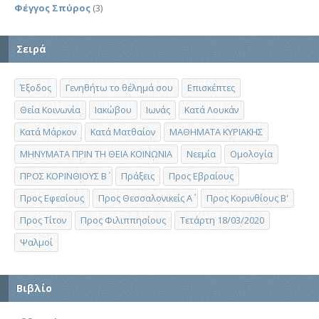
Φέγγος Σπύρος
(3)
Σειρά
Έξοδος
Γενηθήτω το θέλημά σου
Επισκέπτες
Θεία Κοινωνία
Ιακώβου
Ιωνάς
Κατά Λουκάν
Κατά Μάρκον
Κατά Ματθαίον
ΜΑΘΗΜΑΤΑ ΚΥΡΙΑΚΗΣ
ΜΗΝΥΜΑΤΑ ΠΡΙΝ ΤΗ ΘΕΙΑ ΚΟΙΝΩΝΙΑ
Νεεμία
Ομολογία
ΠΡΟΣ ΚΟΡΙΝΘΙΟΥΣ Β΄
Πράξεις
Προς Εβραίους
Προς Εφεσίους
Προς Θεσσαλονικείς Α΄
Προς Κορινθίους Β'
Προς Τίτον
Προς Φιλιππησίους
Τετάρτη 18/03/2020
Ψαλμοί
Βιβλίο