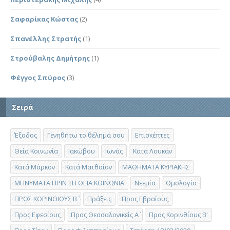
Σαφαρίκας Κώστας
(2)
Σπανέλλης Στρατής
(1)
Στρούβαλης Δημήτρης
(1)
Φέγγος Σπύρος
(3)
Σειρά
Έξοδος
Γενηθήτω το θέλημά σου
Επισκέπτες
Θεία Κοινωνία
Ιακώβου
Ιωνάς
Κατά Λουκάν
Κατά Μάρκον
Κατά Ματθαίον
ΜΑΘΗΜΑΤΑ ΚΥΡΙΑΚΗΣ
ΜΗΝΥΜΑΤΑ ΠΡΙΝ ΤΗ ΘΕΙΑ ΚΟΙΝΩΝΙΑ
Νεεμία
Ομολογία
ΠΡΟΣ ΚΟΡΙΝΘΙΟΥΣ Β΄
Πράξεις
Προς Εβραίους
Προς Εφεσίους
Προς Θεσσαλονικείς Α΄
Προς Κορινθίους Β'