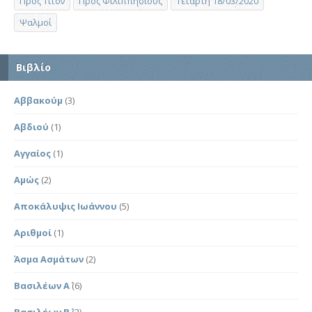
Προς Τίτον
Προς Φιλιππησίους
Τετάρτη 18/03/2020
Ψαλμοί
Βιβλίο
Αββακούμ
(3)
Αβδιού
(1)
Αγγαίος
(1)
Αμώς
(2)
Αποκάλυψις Ιωάννου
(5)
Αριθμοί
(1)
Άσμα Ασμάτων
(2)
Βασιλέων Α΄
(6)
Βασιλέων Β΄
(2)