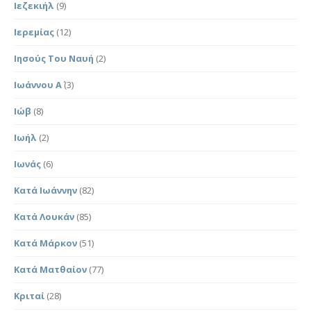
Ιεζεκιήλ
(9)
Ιερεμίας
(12)
Ιησούς Του Ναυή
(2)
Ιωάννου Α΄
(3)
Ιώβ
(8)
Ιωήλ
(2)
Ιωνάς
(6)
Κατά Ιωάννην
(82)
Κατά Λουκάν
(85)
Κατά Μάρκον
(51)
Κατά Ματθαίον
(77)
Κριταί
(28)