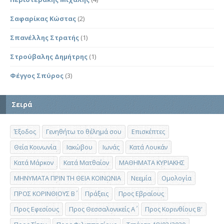
Σαφαρίκας Κώστας
(2)
Σπανέλλης Στρατής
(1)
Στρούβαλης Δημήτρης
(1)
Φέγγος Σπύρος
(3)
Σειρά
Έξοδος
Γενηθήτω το θέλημά σου
Επισκέπτες
Θεία Κοινωνία
Ιακώβου
Ιωνάς
Κατά Λουκάν
Κατά Μάρκον
Κατά Ματθαίον
ΜΑΘΗΜΑΤΑ ΚΥΡΙΑΚΗΣ
ΜΗΝΥΜΑΤΑ ΠΡΙΝ ΤΗ ΘΕΙΑ ΚΟΙΝΩΝΙΑ
Νεεμία
Ομολογία
ΠΡΟΣ ΚΟΡΙΝΘΙΟΥΣ Β΄
Πράξεις
Προς Εβραίους
Προς Εφεσίους
Προς Θεσσαλονικείς Α΄
Προς Κορινθίους Β'