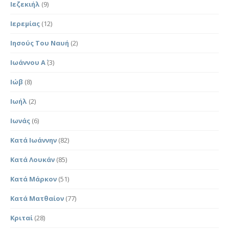
Ιεζεκιήλ
(9)
Ιερεμίας
(12)
Ιησούς Του Ναυή
(2)
Ιωάννου Α΄
(3)
Ιώβ
(8)
Ιωήλ
(2)
Ιωνάς
(6)
Κατά Ιωάννην
(82)
Κατά Λουκάν
(85)
Κατά Μάρκον
(51)
Κατά Ματθαίον
(77)
Κριταί
(28)