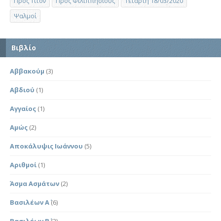
Προς Τίτον
Προς Φιλιππησίους
Τετάρτη 18/03/2020
Ψαλμοί
Βιβλίο
Αββακούμ
(3)
Αβδιού
(1)
Αγγαίος
(1)
Αμώς
(2)
Αποκάλυψις Ιωάννου
(5)
Αριθμοί
(1)
Άσμα Ασμάτων
(2)
Βασιλέων Α΄
(6)
Βασιλέων Β΄
(2)