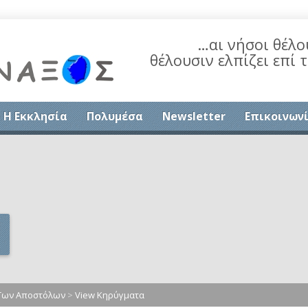
…αι νήσοι θέλο
θέλουσιν ελπίζει επί 
Η Εκκλησία
Πολυμέσα
Newsletter
Επικοινων
 Των Αποστόλων
>
View Κηρύγματα