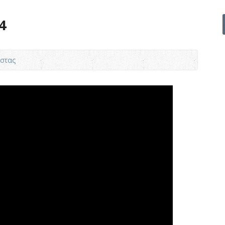
4
στας