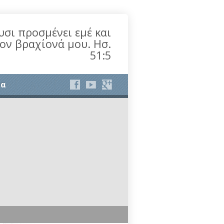
υσι προσμένει εμέ και
τον βραχίονά μου. Ησ.
51:5
ία