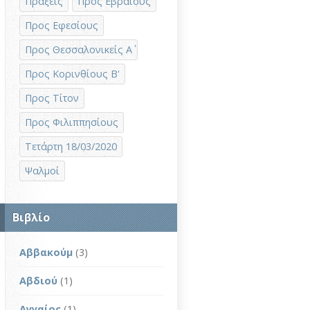
Πράξεις
Προς Εβραίους
Προς Εφεσίους
Προς Θεσσαλονικείς Α΄
Προς Κορινθίους Β'
Προς Τίτον
Προς Φιλιππησίους
Τετάρτη 18/03/2020
Ψαλμοί
Βιβλίο
Αββακούμ
(3)
Αβδιού
(1)
Αγγαίος
(1)