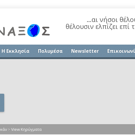
…αι νήσοι θέλο
θέλουσιν ελπίζει επί 
Η Εκκλησία
Πολυμέσα
Newsletter
Επικοινων
υκάν
>
View Κηρύγματα