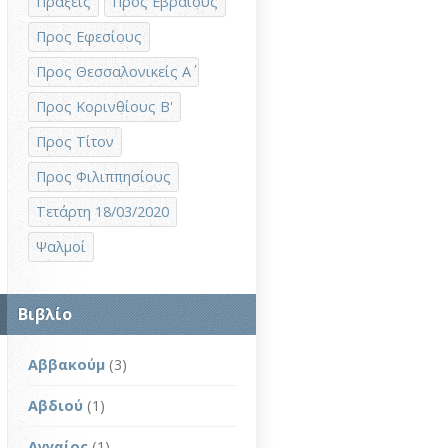
Πράξεις
Προς Εβραίους
Προς Εφεσίους
Προς Θεσσαλονικείς Α΄
Προς Κορινθίους Β'
Προς Τίτον
Προς Φιλιππησίους
Τετάρτη 18/03/2020
Ψαλμοί
Βιβλίο
Αββακούμ
(3)
Αβδιού
(1)
Αγγαίος
(1)