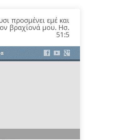
υσι προσμένει εμέ και
τον βραχίονά μου. Ησ.
51:5
ία