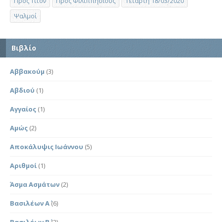
Προς Τίτον
Προς Φιλιππησίους
Τετάρτη 18/03/2020
Ψαλμοί
Βιβλίο
Αββακούμ
(3)
Αβδιού
(1)
Αγγαίος
(1)
Αμώς
(2)
Αποκάλυψις Ιωάννου
(5)
Αριθμοί
(1)
Άσμα Ασμάτων
(2)
Βασιλέων Α΄
(6)
Βασιλέων Β΄
(2)