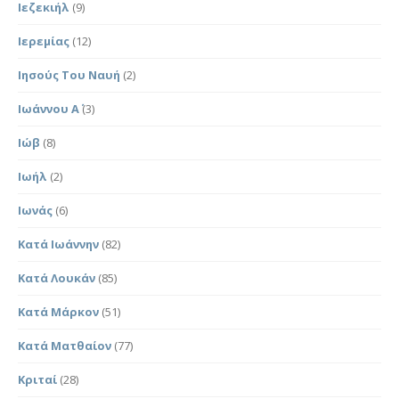
Ιεζεκιήλ
(9)
Ιερεμίας
(12)
Ιησούς Του Ναυή
(2)
Ιωάννου Α΄
(3)
Ιώβ
(8)
Ιωήλ
(2)
Ιωνάς
(6)
Κατά Ιωάννην
(82)
Κατά Λουκάν
(85)
Κατά Μάρκον
(51)
Κατά Ματθαίον
(77)
Κριταί
(28)