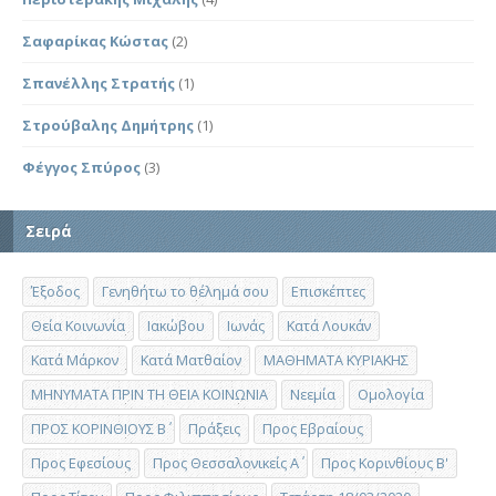
Σαφαρίκας Κώστας
(2)
Σπανέλλης Στρατής
(1)
Στρούβαλης Δημήτρης
(1)
Φέγγος Σπύρος
(3)
Σειρά
Έξοδος
Γενηθήτω το θέλημά σου
Επισκέπτες
Θεία Κοινωνία
Ιακώβου
Ιωνάς
Κατά Λουκάν
Κατά Μάρκον
Κατά Ματθαίον
ΜΑΘΗΜΑΤΑ ΚΥΡΙΑΚΗΣ
ΜΗΝΥΜΑΤΑ ΠΡΙΝ ΤΗ ΘΕΙΑ ΚΟΙΝΩΝΙΑ
Νεεμία
Ομολογία
ΠΡΟΣ ΚΟΡΙΝΘΙΟΥΣ Β΄
Πράξεις
Προς Εβραίους
Προς Εφεσίους
Προς Θεσσαλονικείς Α΄
Προς Κορινθίους Β'