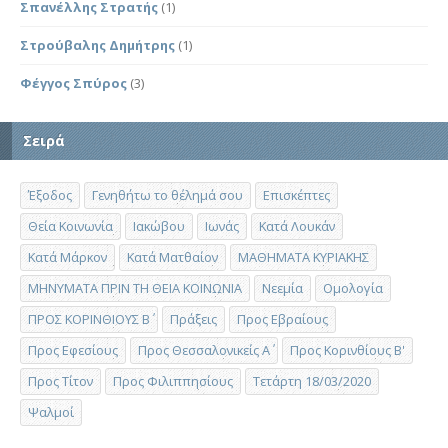
Σπανέλλης Στρατής
(1)
Στρούβαλης Δημήτρης
(1)
Φέγγος Σπύρος
(3)
Σειρά
Έξοδος
Γενηθήτω το θέλημά σου
Επισκέπτες
Θεία Κοινωνία
Ιακώβου
Ιωνάς
Κατά Λουκάν
Κατά Μάρκον
Κατά Ματθαίον
ΜΑΘΗΜΑΤΑ ΚΥΡΙΑΚΗΣ
ΜΗΝΥΜΑΤΑ ΠΡΙΝ ΤΗ ΘΕΙΑ ΚΟΙΝΩΝΙΑ
Νεεμία
Ομολογία
ΠΡΟΣ ΚΟΡΙΝΘΙΟΥΣ Β΄
Πράξεις
Προς Εβραίους
Προς Εφεσίους
Προς Θεσσαλονικείς Α΄
Προς Κορινθίους Β'
Προς Τίτον
Προς Φιλιππησίους
Τετάρτη 18/03/2020
Ψαλμοί