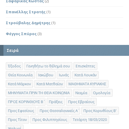
Σαφαρίκας Κώστας
(2)
Σπανέλλης Στρατής
(1)
Στρούβαλης Δημήτρης
(1)
Φέγγος Σπύρος
(3)
Σειρά
Έξοδος
Γενηθήτω το θέλημά σου
Επισκέπτες
Θεία Κοινωνία
Ιακώβου
Ιωνάς
Κατά Λουκάν
Κατά Μάρκον
Κατά Ματθαίον
ΜΑΘΗΜΑΤΑ ΚΥΡΙΑΚΗΣ
ΜΗΝΥΜΑΤΑ ΠΡΙΝ ΤΗ ΘΕΙΑ ΚΟΙΝΩΝΙΑ
Νεεμία
Ομολογία
ΠΡΟΣ ΚΟΡΙΝΘΙΟΥΣ Β΄
Πράξεις
Προς Εβραίους
Προς Εφεσίους
Προς Θεσσαλονικείς Α΄
Προς Κορινθίους Β'
Προς Τίτον
Προς Φιλιππησίους
Τετάρτη 18/03/2020
Ψαλμοί