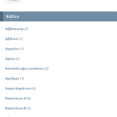
Βιβλίο
Αββακούμ
(3)
Αβδιού
(1)
Αγγαίος
(1)
Αμώς
(2)
Αποκάλυψις Ιωάννου
(5)
Αριθμοί
(1)
Άσμα Ασμάτων
(2)
Βασιλέων Α΄
(6)
Βασιλέων Β΄
(2)