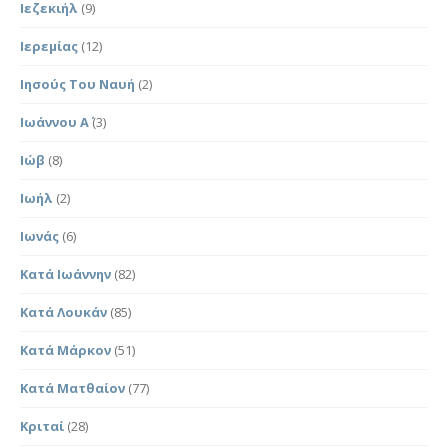
Ιεζεκιήλ
(9)
Ιερεμίας
(12)
Ιησούς Του Ναυή
(2)
Ιωάννου Α΄
(3)
Ιώβ
(8)
Ιωήλ
(2)
Ιωνάς
(6)
Κατά Ιωάννην
(82)
Κατά Λουκάν
(85)
Κατά Μάρκον
(51)
Κατά Ματθαίον
(77)
Κριταί
(28)