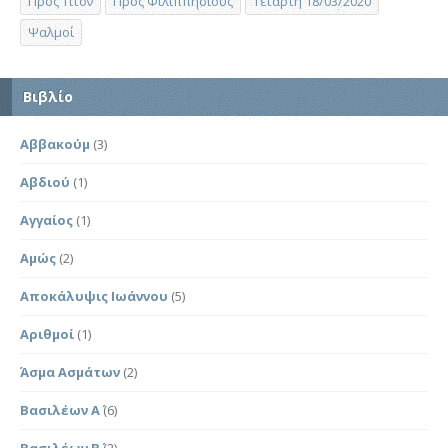
Προς Τίτον
Προς Φιλιππησίους
Τετάρτη 18/03/2020
Ψαλμοί
Βιβλίο
Αββακούμ
(3)
Αβδιού
(1)
Αγγαίος
(1)
Αμώς
(2)
Αποκάλυψις Ιωάννου
(5)
Αριθμοί
(1)
Άσμα Ασμάτων
(2)
Βασιλέων Α΄
(6)
Βασιλέων Β΄
(2)