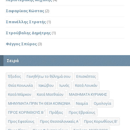
Σαφαρίκας Κώστας
(2)
Σπανέλλης Στρατής
(1)
Στρούβαλης Δημήτρης
(1)
Φέγγος Σπύρος
(3)
Σειρά
Έξοδος
Γενηθήτω το θέλημά σου
Επισκέπτες
Θεία Κοινωνία
Ιακώβου
Ιωνάς
Κατά Λουκάν
Κατά Μάρκον
Κατά Ματθαίον
ΜΑΘΗΜΑΤΑ ΚΥΡΙΑΚΗΣ
ΜΗΝΥΜΑΤΑ ΠΡΙΝ ΤΗ ΘΕΙΑ ΚΟΙΝΩΝΙΑ
Νεεμία
Ομολογία
ΠΡΟΣ ΚΟΡΙΝΘΙΟΥΣ Β΄
Πράξεις
Προς Εβραίους
Προς Εφεσίους
Προς Θεσσαλονικείς Α΄
Προς Κορινθίους Β'