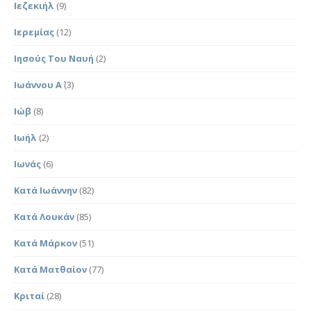
Ιεζεκιήλ
(9)
Ιερεμίας
(12)
Ιησούς Του Ναυή
(2)
Ιωάννου Α΄
(3)
Ιώβ
(8)
Ιωήλ
(2)
Ιωνάς
(6)
Κατά Ιωάννην
(82)
Κατά Λουκάν
(85)
Κατά Μάρκον
(51)
Κατά Ματθαίον
(77)
Κριταί
(28)