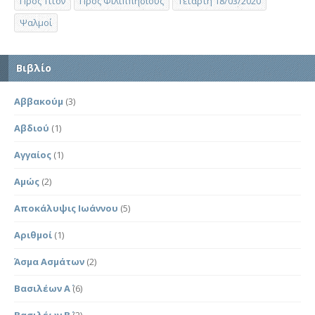
Προς Τίτον
Προς Φιλιππησίους
Τετάρτη 18/03/2020
Ψαλμοί
Βιβλίο
Αββακούμ
(3)
Αβδιού
(1)
Αγγαίος
(1)
Αμώς
(2)
Αποκάλυψις Ιωάννου
(5)
Αριθμοί
(1)
Άσμα Ασμάτων
(2)
Βασιλέων Α΄
(6)
Βασιλέων Β΄
(2)