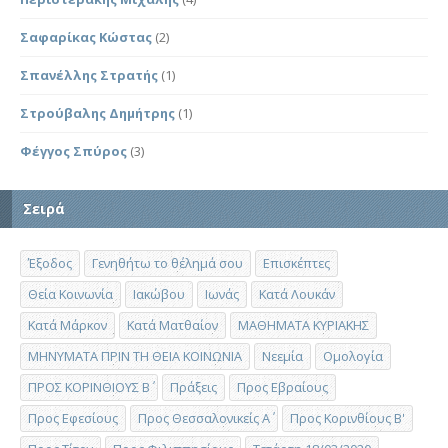
Σαφαρίκας Κώστας
(2)
Σπανέλλης Στρατής
(1)
Στρούβαλης Δημήτρης
(1)
Φέγγος Σπύρος
(3)
Σειρά
Έξοδος
Γενηθήτω το θέλημά σου
Επισκέπτες
Θεία Κοινωνία
Ιακώβου
Ιωνάς
Κατά Λουκάν
Κατά Μάρκον
Κατά Ματθαίον
ΜΑΘΗΜΑΤΑ ΚΥΡΙΑΚΗΣ
ΜΗΝΥΜΑΤΑ ΠΡΙΝ ΤΗ ΘΕΙΑ ΚΟΙΝΩΝΙΑ
Νεεμία
Ομολογία
ΠΡΟΣ ΚΟΡΙΝΘΙΟΥΣ Β΄
Πράξεις
Προς Εβραίους
Προς Εφεσίους
Προς Θεσσαλονικείς Α΄
Προς Κορινθίους Β'