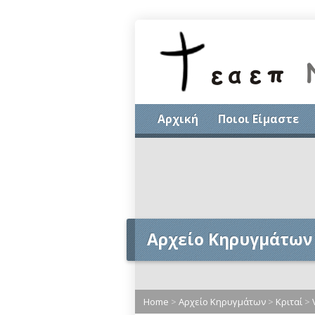
Αρχική
Ποιοι Είμαστε
Αρχείο Κηρυγμάτων
Home
>
Αρχείο Κηρυγμάτων
>
Κριταί
>