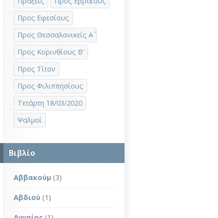
Πράξεις
Προς Εβραίους
Προς Εφεσίους
Προς Θεσσαλονικείς Α΄
Προς Κορινθίους Β'
Προς Τίτον
Προς Φιλιππησίους
Τετάρτη 18/03/2020
Ψαλμοί
Βιβλίο
Αββακούμ
(3)
Αβδιού
(1)
Αγγαίος
(1)