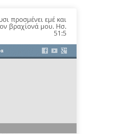
υσι προσμένει εμέ και
τον βραχίονά μου. Ησ.
51:5
ία