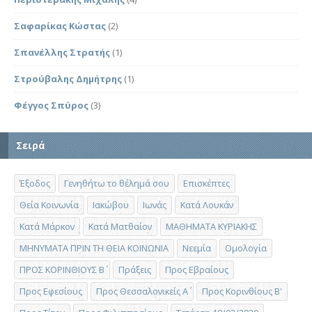
Σαφαρίκας Κώστας
(2)
Σπανέλλης Στρατής
(1)
Στρούβαλης Δημήτρης
(1)
Φέγγος Σπύρος
(3)
Σειρά
Έξοδος
Γενηθήτω το θέλημά σου
Επισκέπτες
Θεία Κοινωνία
Ιακώβου
Ιωνάς
Κατά Λουκάν
Κατά Μάρκον
Κατά Ματθαίον
ΜΑΘΗΜΑΤΑ ΚΥΡΙΑΚΗΣ
ΜΗΝΥΜΑΤΑ ΠΡΙΝ ΤΗ ΘΕΙΑ ΚΟΙΝΩΝΙΑ
Νεεμία
Ομολογία
ΠΡΟΣ ΚΟΡΙΝΘΙΟΥΣ Β΄
Πράξεις
Προς Εβραίους
Προς Εφεσίους
Προς Θεσσαλονικείς Α΄
Προς Κορινθίους Β'