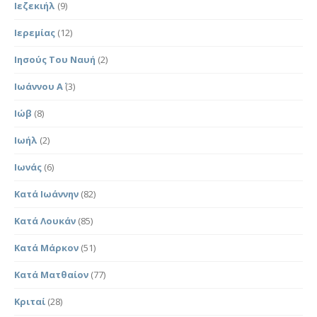
Ιεζεκιήλ
(9)
Ιερεμίας
(12)
Ιησούς Του Ναυή
(2)
Ιωάννου Α΄
(3)
Ιώβ
(8)
Ιωήλ
(2)
Ιωνάς
(6)
Κατά Ιωάννην
(82)
Κατά Λουκάν
(85)
Κατά Μάρκον
(51)
Κατά Ματθαίον
(77)
Κριταί
(28)