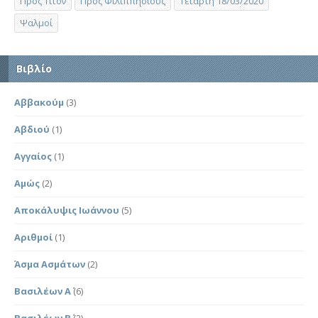
Προς Τίτον
Προς Φιλιππησίους
Τετάρτη 18/03/2020
Ψαλμοί
Βιβλίο
Αββακούμ
(3)
Αβδιού
(1)
Αγγαίος
(1)
Αμώς
(2)
Αποκάλυψις Ιωάννου
(5)
Αριθμοί
(1)
Άσμα Ασμάτων
(2)
Βασιλέων Α΄
(6)
Βασιλέων Β΄
(2)