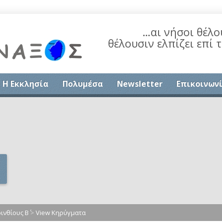
…αι νήσοι θέλο
θέλουσιν ελπίζει επί 
Η Εκκλησία
Πολυμέσα
Newsletter
Επικοινων
ινθίους Β΄
>
View Κηρύγματα