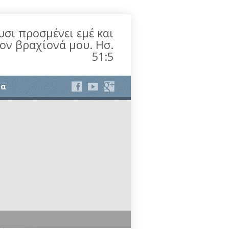
υσι προσμένει εμέ και
τον βραχίονά μου. Ησ.
51:5
ία