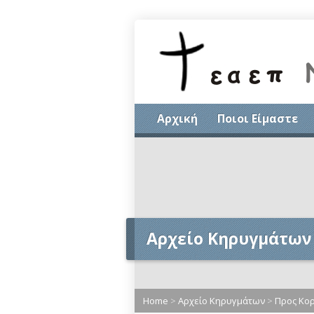
Αρχική
Ποιοι Είμαστε
Αρχείο Κηρυγμάτων
Home
>
Αρχείο Κηρυγμάτων
>
Προς Κορ