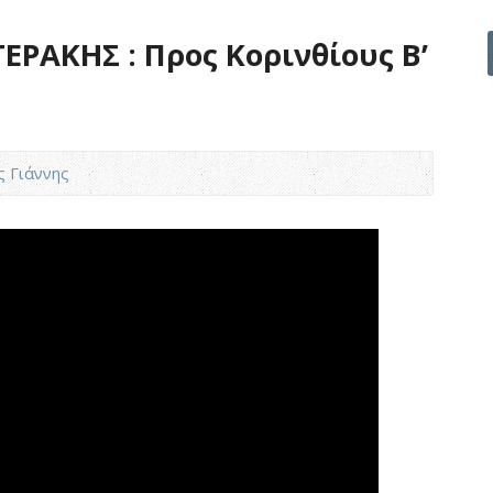
ΕΡΑΚΗΣ : Προς Κορινθίους Β’
ς Γιάννης