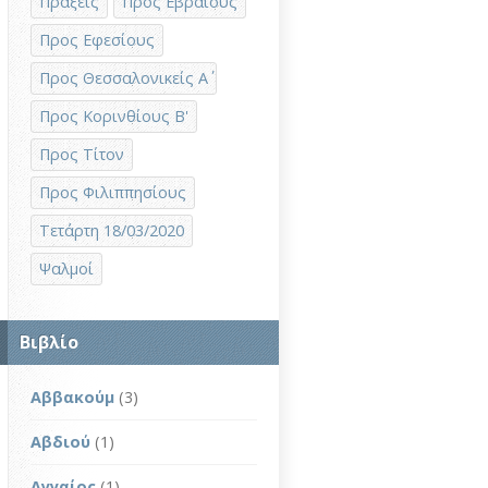
Πράξεις
Προς Εβραίους
Προς Εφεσίους
Προς Θεσσαλονικείς Α΄
Προς Κορινθίους Β'
Προς Τίτον
Προς Φιλιππησίους
Τετάρτη 18/03/2020
Ψαλμοί
Βιβλίο
Αββακούμ
(3)
Αβδιού
(1)
Αγγαίος
(1)