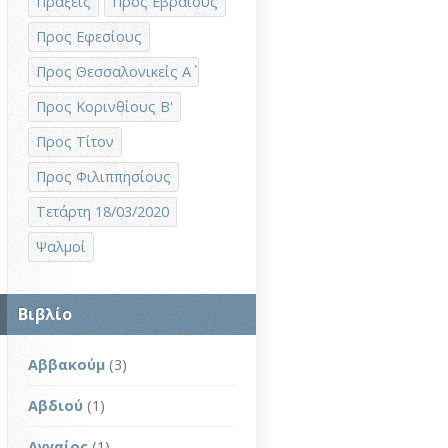
Πράξεις
Προς Εβραίους
Προς Εφεσίους
Προς Θεσσαλονικείς Α΄
Προς Κορινθίους Β'
Προς Τίτον
Προς Φιλιππησίους
Τετάρτη 18/03/2020
Ψαλμοί
Βιβλίο
Αββακούμ
(3)
Αβδιού
(1)
Αγγαίος
(1)