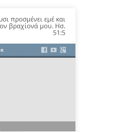
υσι προσμένει εμέ και
τον βραχίονά μου. Ησ.
51:5
ία