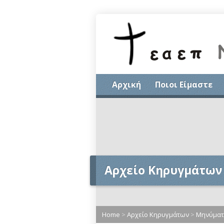
Αρχική
Ποιοι Είμαστε
Αρχείο Κηρυγμάτων
Home
>
Αρχείο Κηρυγμάτων
>
Μηνύματα