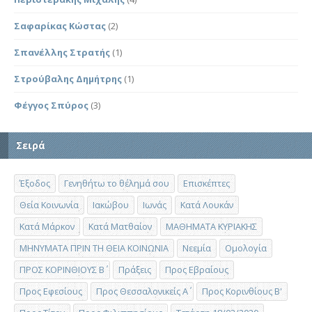
Σαφαρίκας Κώστας
(2)
Σπανέλλης Στρατής
(1)
Στρούβαλης Δημήτρης
(1)
Φέγγος Σπύρος
(3)
Σειρά
Έξοδος
Γενηθήτω το θέλημά σου
Επισκέπτες
Θεία Κοινωνία
Ιακώβου
Ιωνάς
Κατά Λουκάν
Κατά Μάρκον
Κατά Ματθαίον
ΜΑΘΗΜΑΤΑ ΚΥΡΙΑΚΗΣ
ΜΗΝΥΜΑΤΑ ΠΡΙΝ ΤΗ ΘΕΙΑ ΚΟΙΝΩΝΙΑ
Νεεμία
Ομολογία
ΠΡΟΣ ΚΟΡΙΝΘΙΟΥΣ Β΄
Πράξεις
Προς Εβραίους
Προς Εφεσίους
Προς Θεσσαλονικείς Α΄
Προς Κορινθίους Β'