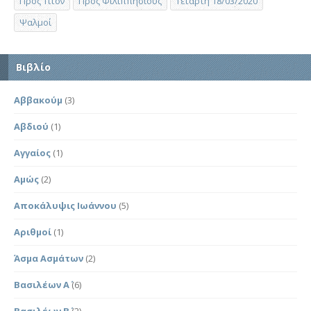
Προς Τίτον
Προς Φιλιππησίους
Τετάρτη 18/03/2020
Ψαλμοί
Βιβλίο
Αββακούμ
(3)
Αβδιού
(1)
Αγγαίος
(1)
Αμώς
(2)
Αποκάλυψις Ιωάννου
(5)
Αριθμοί
(1)
Άσμα Ασμάτων
(2)
Βασιλέων Α΄
(6)
Βασιλέων Β΄
(2)