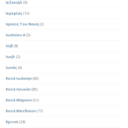
Ιεζεκιήλ
(9)
Ιερεμίας
(12)
Ιησούς Του Ναυή
(2)
Ιωάννου Α΄
(3)
Ιώβ
(8)
Ιωήλ
(2)
Ιωνάς
(6)
Κατά Ιωάννην
(82)
Κατά Λουκάν
(85)
Κατά Μάρκον
(51)
Κατά Ματθαίον
(77)
Κριταί
(28)