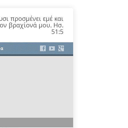
υσι προσμένει εμέ και
τον βραχίονά μου. Ησ.
51:5
ία