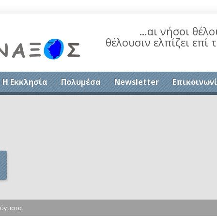
…αι νήσοι θέλο
θέλουσιν ελπίζει επί 
Η Εκκλησία
Πολυμέσα
Newsletter
Επικοινων
ρύγματα