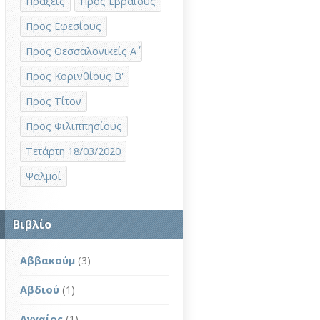
Πράξεις
Προς Εβραίους
Προς Εφεσίους
Προς Θεσσαλονικείς Α΄
Προς Κορινθίους Β'
Προς Τίτον
Προς Φιλιππησίους
Τετάρτη 18/03/2020
Ψαλμοί
Βιβλίο
Αββακούμ
(3)
Αβδιού
(1)
Αγγαίος
(1)