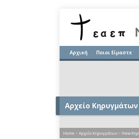
Αρχική
Ποιοι Είμαστε
Αρχείο Κηρυγμάτων
Home
>
Αρχείο Κηρυγμάτων
>
View Κη