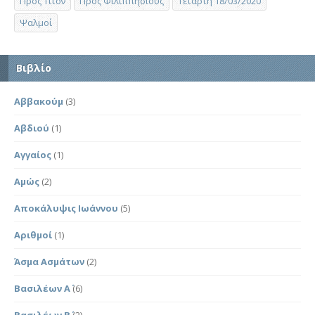
Προς Τίτον
Προς Φιλιππησίους
Τετάρτη 18/03/2020
Ψαλμοί
Βιβλίο
Αββακούμ
(3)
Αβδιού
(1)
Αγγαίος
(1)
Αμώς
(2)
Αποκάλυψις Ιωάννου
(5)
Αριθμοί
(1)
Άσμα Ασμάτων
(2)
Βασιλέων Α΄
(6)
Βασιλέων Β΄
(2)