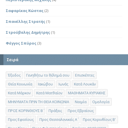
Σαφαρίκας Κώστας
(2)
Σπανέλλης Στρατής
(1)
Στρούβαλης Δημήτρης
(1)
Φέγγος Σπύρος
(3)
Σειρά
Έξοδος
Γενηθήτω το θέλημά σου
Επισκέπτες
Θεία Κοινωνία
Ιακώβου
Ιωνάς
Κατά Λουκάν
Κατά Μάρκον
Κατά Ματθαίον
ΜΑΘΗΜΑΤΑ ΚΥΡΙΑΚΗΣ
ΜΗΝΥΜΑΤΑ ΠΡΙΝ ΤΗ ΘΕΙΑ ΚΟΙΝΩΝΙΑ
Νεεμία
Ομολογία
ΠΡΟΣ ΚΟΡΙΝΘΙΟΥΣ Β΄
Πράξεις
Προς Εβραίους
Προς Εφεσίους
Προς Θεσσαλονικείς Α΄
Προς Κορινθίους Β'