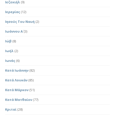
Ιεζεκιήλ
(9)
Ιερεμίας
(12)
Ιησούς Του Ναυή
(2)
Ιωάννου Α΄
(3)
Ιώβ
(8)
Ιωήλ
(2)
Ιωνάς
(6)
Κατά Ιωάννην
(82)
Κατά Λουκάν
(85)
Κατά Μάρκον
(51)
Κατά Ματθαίον
(77)
Κριταί
(28)