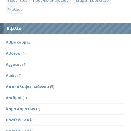
Προς Τίτον
Προς Φιλιππησίους
Τετάρτη 18/03/2020
Ψαλμοί
Βιβλίο
Αββακούμ
(3)
Αβδιού
(1)
Αγγαίος
(1)
Αμώς
(2)
Αποκάλυψις Ιωάννου
(5)
Αριθμοί
(1)
Άσμα Ασμάτων
(2)
Βασιλέων Α΄
(6)
Βασιλέων Β΄
(2)