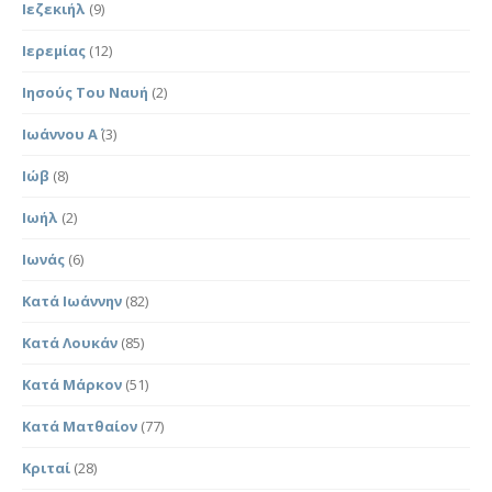
Ιεζεκιήλ
(9)
Ιερεμίας
(12)
Ιησούς Του Ναυή
(2)
Ιωάννου Α΄
(3)
Ιώβ
(8)
Ιωήλ
(2)
Ιωνάς
(6)
Κατά Ιωάννην
(82)
Κατά Λουκάν
(85)
Κατά Μάρκον
(51)
Κατά Ματθαίον
(77)
Κριταί
(28)