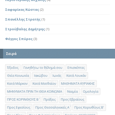
Σαφαρίκας Κώστας
(2)
Σπανέλλης Στρατής
(1)
Στρούβαλης Δημήτρης
(1)
Φέγγος Σπύρος
(3)
Σειρά
Έξοδος
Γενηθήτω το θέλημά σου
Επισκέπτες
Θεία Κοινωνία
Ιακώβου
Ιωνάς
Κατά Λουκάν
Κατά Μάρκον
Κατά Ματθαίον
ΜΑΘΗΜΑΤΑ ΚΥΡΙΑΚΗΣ
ΜΗΝΥΜΑΤΑ ΠΡΙΝ ΤΗ ΘΕΙΑ ΚΟΙΝΩΝΙΑ
Νεεμία
Ομολογία
ΠΡΟΣ ΚΟΡΙΝΘΙΟΥΣ Β΄
Πράξεις
Προς Εβραίους
Προς Εφεσίους
Προς Θεσσαλονικείς Α΄
Προς Κορινθίους Β'