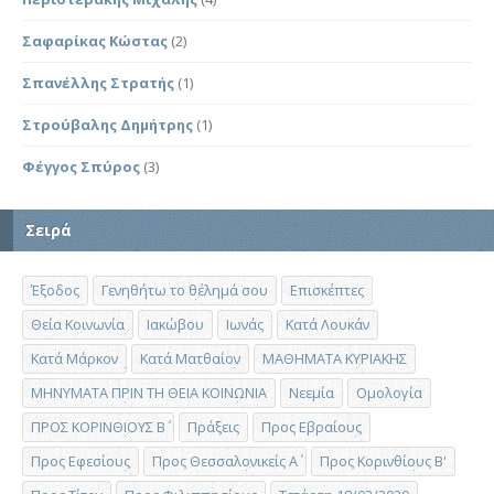
Σαφαρίκας Κώστας
(2)
Σπανέλλης Στρατής
(1)
Στρούβαλης Δημήτρης
(1)
Φέγγος Σπύρος
(3)
Σειρά
Έξοδος
Γενηθήτω το θέλημά σου
Επισκέπτες
Θεία Κοινωνία
Ιακώβου
Ιωνάς
Κατά Λουκάν
Κατά Μάρκον
Κατά Ματθαίον
ΜΑΘΗΜΑΤΑ ΚΥΡΙΑΚΗΣ
ΜΗΝΥΜΑΤΑ ΠΡΙΝ ΤΗ ΘΕΙΑ ΚΟΙΝΩΝΙΑ
Νεεμία
Ομολογία
ΠΡΟΣ ΚΟΡΙΝΘΙΟΥΣ Β΄
Πράξεις
Προς Εβραίους
Προς Εφεσίους
Προς Θεσσαλονικείς Α΄
Προς Κορινθίους Β'