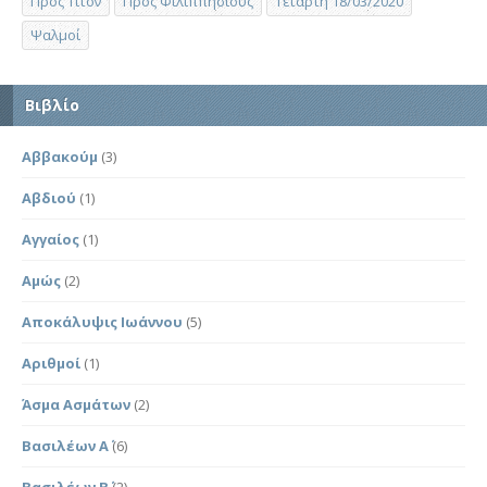
Προς Τίτον
Προς Φιλιππησίους
Τετάρτη 18/03/2020
Ψαλμοί
Βιβλίο
Αββακούμ
(3)
Αβδιού
(1)
Αγγαίος
(1)
Αμώς
(2)
Αποκάλυψις Ιωάννου
(5)
Αριθμοί
(1)
Άσμα Ασμάτων
(2)
Βασιλέων Α΄
(6)
Βασιλέων Β΄
(2)