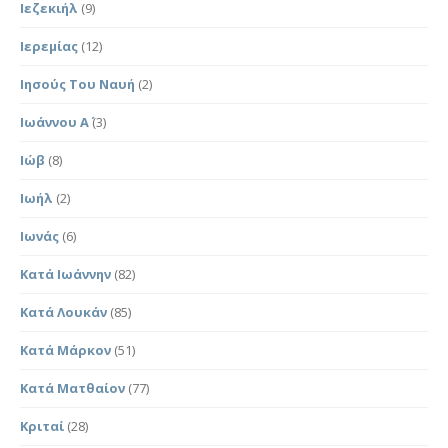
Ιεζεκιήλ
(9)
Ιερεμίας
(12)
Ιησούς Του Ναυή
(2)
Ιωάννου Α΄
(3)
Ιώβ
(8)
Ιωήλ
(2)
Ιωνάς
(6)
Κατά Ιωάννην
(82)
Κατά Λουκάν
(85)
Κατά Μάρκον
(51)
Κατά Ματθαίον
(77)
Κριταί
(28)