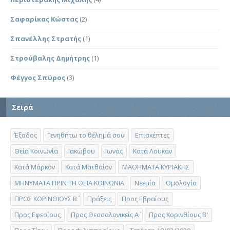
Σαφαρίκας Κώστας
(2)
Σπανέλλης Στρατής
(1)
Στρούβαλης Δημήτρης
(1)
Φέγγος Σπύρος
(3)
Σειρά
Έξοδος
Γενηθήτω το θέλημά σου
Επισκέπτες
Θεία Κοινωνία
Ιακώβου
Ιωνάς
Κατά Λουκάν
Κατά Μάρκον
Κατά Ματθαίον
ΜΑΘΗΜΑΤΑ ΚΥΡΙΑΚΗΣ
ΜΗΝΥΜΑΤΑ ΠΡΙΝ ΤΗ ΘΕΙΑ ΚΟΙΝΩΝΙΑ
Νεεμία
Ομολογία
ΠΡΟΣ ΚΟΡΙΝΘΙΟΥΣ Β΄
Πράξεις
Προς Εβραίους
Προς Εφεσίους
Προς Θεσσαλονικείς Α΄
Προς Κορινθίους Β'