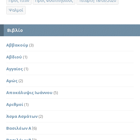
Προς Τίτον
Προς Φιλιππησίους
Τετάρτη 18/03/2020
Ψαλμοί
Βιβλίο
Αββακούμ
(3)
Αβδιού
(1)
Αγγαίος
(1)
Αμώς
(2)
Αποκάλυψις Ιωάννου
(5)
Αριθμοί
(1)
Άσμα Ασμάτων
(2)
Βασιλέων Α΄
(6)
Βασιλέων Β΄
(2)