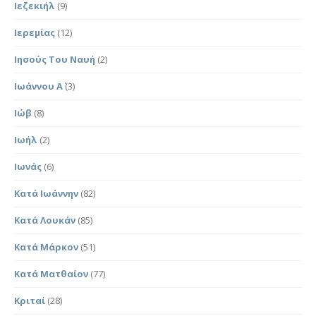
Ιεζεκιήλ
(9)
Ιερεμίας
(12)
Ιησούς Του Ναυή
(2)
Ιωάννου Α΄
(3)
Ιώβ
(8)
Ιωήλ
(2)
Ιωνάς
(6)
Κατά Ιωάννην
(82)
Κατά Λουκάν
(85)
Κατά Μάρκον
(51)
Κατά Ματθαίον
(77)
Κριταί
(28)