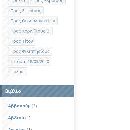
Πράξεις
Προς Εβραίους
Προς Εφεσίους
Προς Θεσσαλονικείς Α΄
Προς Κορινθίους Β'
Προς Τίτον
Προς Φιλιππησίους
Τετάρτη 18/03/2020
Ψαλμοί
Βιβλίο
Αββακούμ
(3)
Αβδιού
(1)
Αγγαίος
(1)