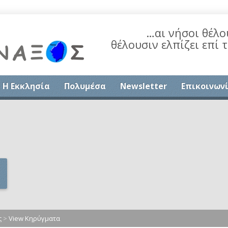
…αι νήσοι θέλο
θέλουσιν ελπίζει επί 
Η Εκκλησία
Πολυμέσα
Newsletter
Επικοινων
ς
>
View Κηρύγματα