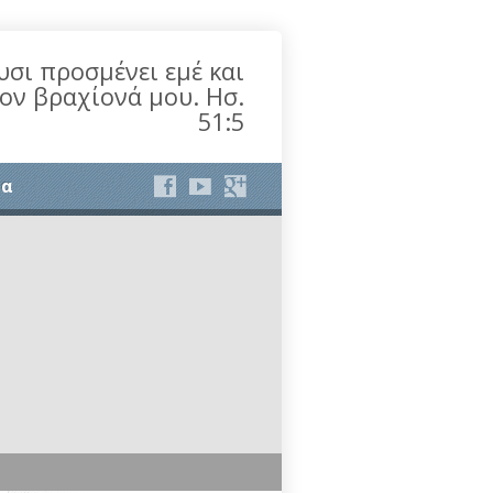
υσι προσμένει εμέ και
τον βραχίονά μου. Ησ.
51:5
ία