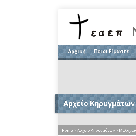
Αρχική
Ποιοι Είμαστε
Αρχείο Κηρυγμάτων
Home
>
Αρχείο Κηρυγμάτων
>
Μαλαχία