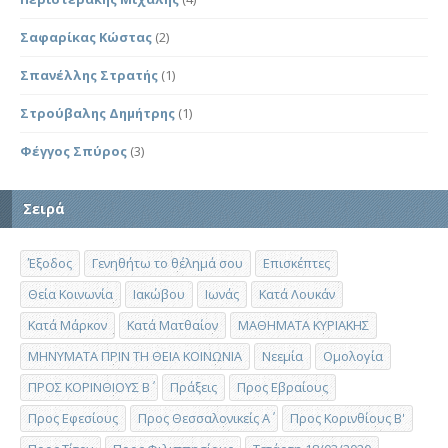
Σαφαρίκας Κώστας
(2)
Σπανέλλης Στρατής
(1)
Στρούβαλης Δημήτρης
(1)
Φέγγος Σπύρος
(3)
Σειρά
Έξοδος
Γενηθήτω το θέλημά σου
Επισκέπτες
Θεία Κοινωνία
Ιακώβου
Ιωνάς
Κατά Λουκάν
Κατά Μάρκον
Κατά Ματθαίον
ΜΑΘΗΜΑΤΑ ΚΥΡΙΑΚΗΣ
ΜΗΝΥΜΑΤΑ ΠΡΙΝ ΤΗ ΘΕΙΑ ΚΟΙΝΩΝΙΑ
Νεεμία
Ομολογία
ΠΡΟΣ ΚΟΡΙΝΘΙΟΥΣ Β΄
Πράξεις
Προς Εβραίους
Προς Εφεσίους
Προς Θεσσαλονικείς Α΄
Προς Κορινθίους Β'