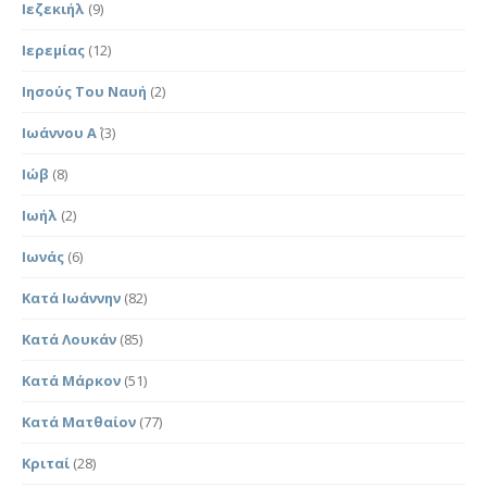
Ιεζεκιήλ
(9)
Ιερεμίας
(12)
Ιησούς Του Ναυή
(2)
Ιωάννου Α΄
(3)
Ιώβ
(8)
Ιωήλ
(2)
Ιωνάς
(6)
Κατά Ιωάννην
(82)
Κατά Λουκάν
(85)
Κατά Μάρκον
(51)
Κατά Ματθαίον
(77)
Κριταί
(28)