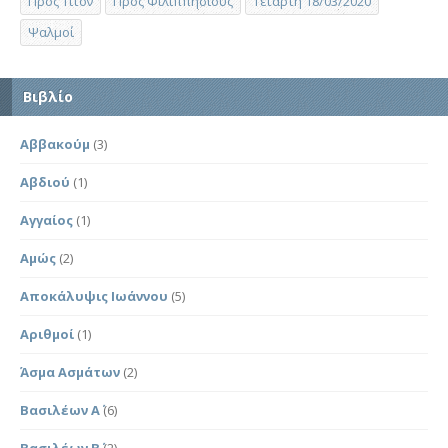
Προς Τίτον
Προς Φιλιππησίους
Τετάρτη 18/03/2020
Ψαλμοί
Βιβλίο
Αββακούμ
(3)
Αβδιού
(1)
Αγγαίος
(1)
Αμώς
(2)
Αποκάλυψις Ιωάννου
(5)
Αριθμοί
(1)
Άσμα Ασμάτων
(2)
Βασιλέων Α΄
(6)
Βασιλέων Β΄
(2)