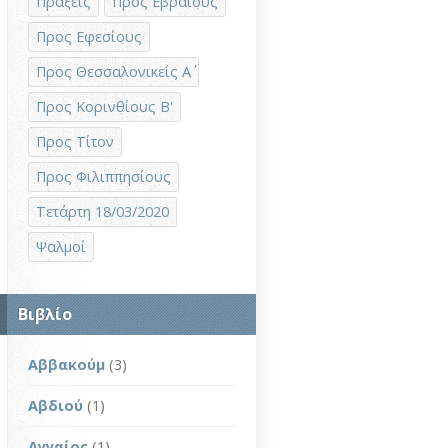
Πράξεις
Προς Εβραίους
Προς Εφεσίους
Προς Θεσσαλονικείς Α΄
Προς Κορινθίους Β'
Προς Τίτον
Προς Φιλιππησίους
Τετάρτη 18/03/2020
Ψαλμοί
Βιβλίο
Αββακούμ
(3)
Αβδιού
(1)
Αγγαίος
(1)