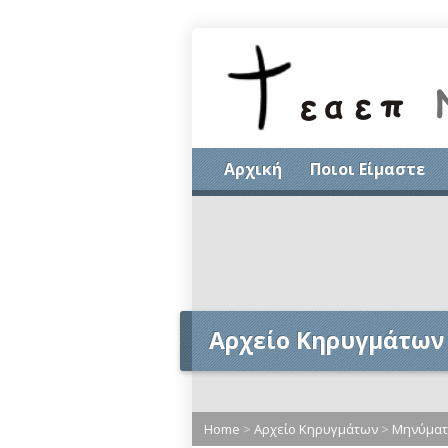
Αρχική
Ποιοι Είμαστε
Αρχείο Κηρυγμάτων
Home
>
Αρχείο Κηρυγμάτων
>
Μηνύματα