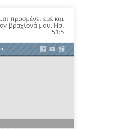
υσι προσμένει εμέ και
τον βραχίονά μου. Ησ.
51:5
ία