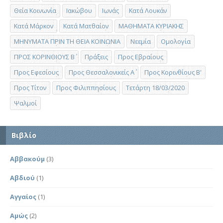
Θεία Κοινωνία
Ιακώβου
Ιωνάς
Κατά Λουκάν
Κατά Μάρκον
Κατά Ματθαίον
ΜΑΘΗΜΑΤΑ ΚΥΡΙΑΚΗΣ
ΜΗΝΥΜΑΤΑ ΠΡΙΝ ΤΗ ΘΕΙΑ ΚΟΙΝΩΝΙΑ
Νεεμία
Ομολογία
ΠΡΟΣ ΚΟΡΙΝΘΙΟΥΣ Β΄
Πράξεις
Προς Εβραίους
Προς Εφεσίους
Προς Θεσσαλονικείς Α΄
Προς Κορινθίους Β'
Προς Τίτον
Προς Φιλιππησίους
Τετάρτη 18/03/2020
Ψαλμοί
Βιβλίο
Αββακούμ
(3)
Αβδιού
(1)
Αγγαίος
(1)
Αμώς
(2)