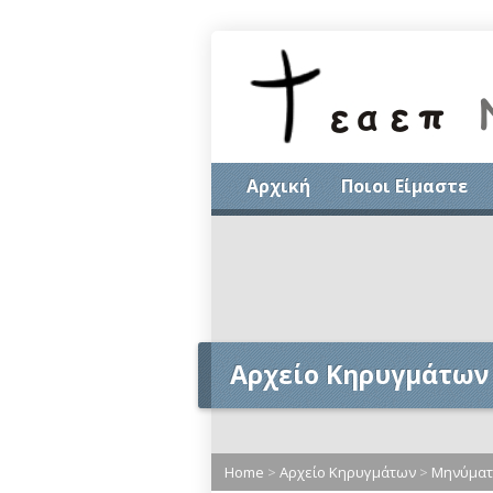
Αρχική
Ποιοι Είμαστε
Αρχείο Κηρυγμάτων
Home
>
Αρχείο Κηρυγμάτων
>
Μηνύματα