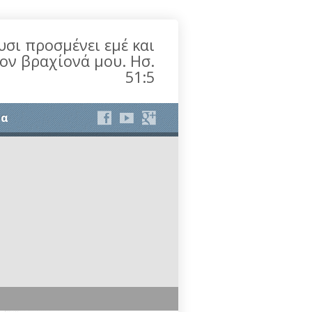
υσι προσμένει εμέ και
τον βραχίονά μου. Ησ.
51:5
ία