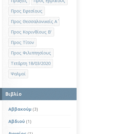
Πράξεις
Προς Εβραίους
Προς Εφεσίους
Προς Θεσσαλονικείς Α΄
Προς Κορινθίους Β'
Προς Τίτον
Προς Φιλιππησίους
Τετάρτη 18/03/2020
Ψαλμοί
Βιβλίο
Αββακούμ
(3)
Αβδιού
(1)
Αγγαίος
(1)