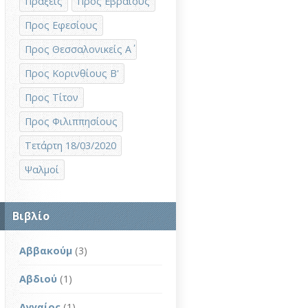
Πράξεις
Προς Εβραίους
Προς Εφεσίους
Προς Θεσσαλονικείς Α΄
Προς Κορινθίους Β'
Προς Τίτον
Προς Φιλιππησίους
Τετάρτη 18/03/2020
Ψαλμοί
Βιβλίο
Αββακούμ
(3)
Αβδιού
(1)
Αγγαίος
(1)