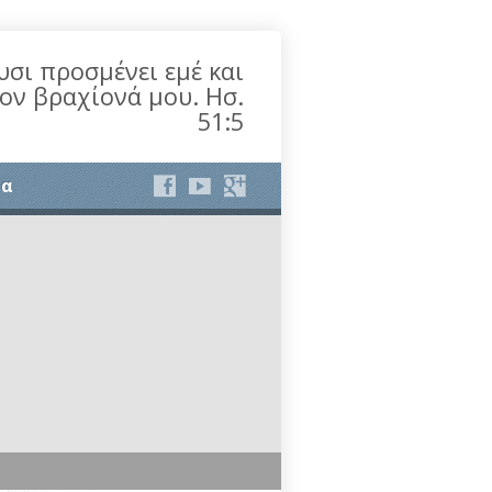
υσι προσμένει εμέ και
τον βραχίονά μου. Ησ.
51:5
ία