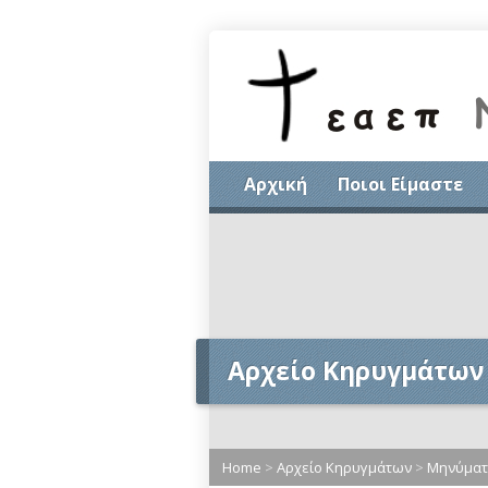
Αρχική
Ποιοι Είμαστε
Αρχείο Κηρυγμάτων
Home
>
Αρχείο Κηρυγμάτων
>
Μηνύματα