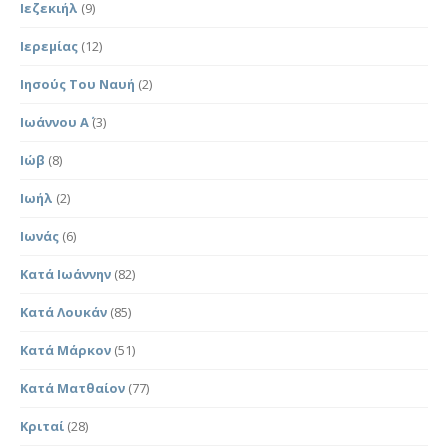
Ιεζεκιήλ
(9)
Ιερεμίας
(12)
Ιησούς Του Ναυή
(2)
Ιωάννου Α΄
(3)
Ιώβ
(8)
Ιωήλ
(2)
Ιωνάς
(6)
Κατά Ιωάννην
(82)
Κατά Λουκάν
(85)
Κατά Μάρκον
(51)
Κατά Ματθαίον
(77)
Κριταί
(28)