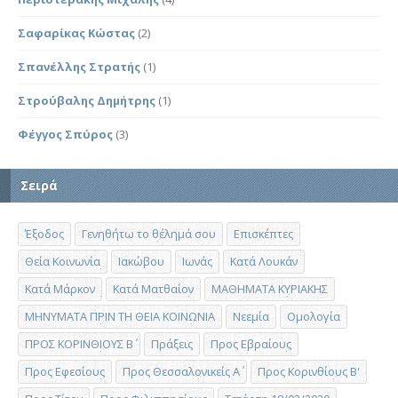
Σαφαρίκας Κώστας
(2)
Σπανέλλης Στρατής
(1)
Στρούβαλης Δημήτρης
(1)
Φέγγος Σπύρος
(3)
Σειρά
Έξοδος
Γενηθήτω το θέλημά σου
Επισκέπτες
Θεία Κοινωνία
Ιακώβου
Ιωνάς
Κατά Λουκάν
Κατά Μάρκον
Κατά Ματθαίον
ΜΑΘΗΜΑΤΑ ΚΥΡΙΑΚΗΣ
ΜΗΝΥΜΑΤΑ ΠΡΙΝ ΤΗ ΘΕΙΑ ΚΟΙΝΩΝΙΑ
Νεεμία
Ομολογία
ΠΡΟΣ ΚΟΡΙΝΘΙΟΥΣ Β΄
Πράξεις
Προς Εβραίους
Προς Εφεσίους
Προς Θεσσαλονικείς Α΄
Προς Κορινθίους Β'