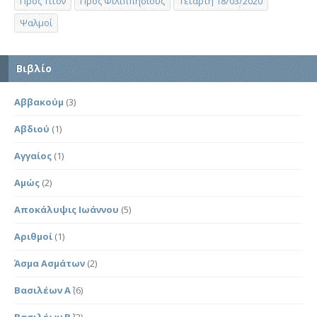
Προς Τίτον
Προς Φιλιππησίους
Τετάρτη 18/03/2020
Ψαλμοί
Βιβλίο
Αββακούμ
(3)
Αβδιού
(1)
Αγγαίος
(1)
Αμώς
(2)
Αποκάλυψις Ιωάννου
(5)
Αριθμοί
(1)
Άσμα Ασμάτων
(2)
Βασιλέων Α΄
(6)
Βασιλέων Β΄
(2)