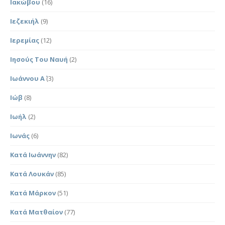
Ιακώβου
(16)
Ιεζεκιήλ
(9)
Ιερεμίας
(12)
Ιησούς Του Ναυή
(2)
Ιωάννου Α΄
(3)
Ιώβ
(8)
Ιωήλ
(2)
Ιωνάς
(6)
Κατά Ιωάννην
(82)
Κατά Λουκάν
(85)
Κατά Μάρκον
(51)
Κατά Ματθαίον
(77)