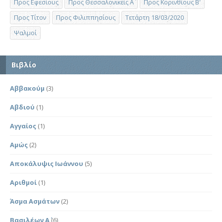
Προς Εφεσίους
Προς Θεσσαλονικείς Α΄
Προς Κορινθίους Β'
Προς Τίτον
Προς Φιλιππησίους
Τετάρτη 18/03/2020
Ψαλμοί
Βιβλίο
Αββακούμ
(3)
Αβδιού
(1)
Αγγαίος
(1)
Αμώς
(2)
Αποκάλυψις Ιωάννου
(5)
Αριθμοί
(1)
Άσμα Ασμάτων
(2)
Βασιλέων Α΄
(6)