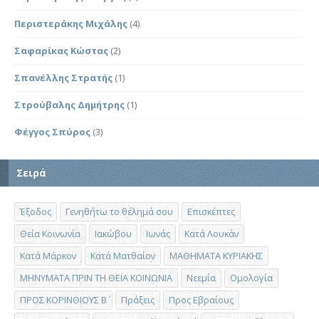
Περιστεράκης Μιχάλης
(4)
Σαφαρίκας Κώστας
(2)
Σπανέλλης Στρατής
(1)
Στρούβαλης Δημήτρης
(1)
Φέγγος Σπύρος
(3)
Σειρά
Έξοδος
Γενηθήτω το θέλημά σου
Επισκέπτες
Θεία Κοινωνία
Ιακώβου
Ιωνάς
Κατά Λουκάν
Κατά Μάρκον
Κατά Ματθαίον
ΜΑΘΗΜΑΤΑ ΚΥΡΙΑΚΗΣ
ΜΗΝΥΜΑΤΑ ΠΡΙΝ ΤΗ ΘΕΙΑ ΚΟΙΝΩΝΙΑ
Νεεμία
Ομολογία
ΠΡΟΣ ΚΟΡΙΝΘΙΟΥΣ Β΄
Πράξεις
Προς Εβραίους