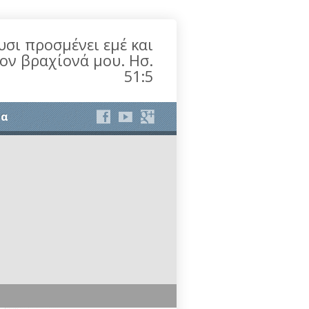
υσι προσμένει εμέ και
τον βραχίονά μου. Ησ.
51:5
ία