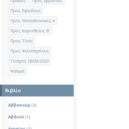
Πράξεις
Προς Εβραίους
Προς Εφεσίους
Προς Θεσσαλονικείς Α΄
Προς Κορινθίους Β'
Προς Τίτον
Προς Φιλιππησίους
Τετάρτη 18/03/2020
Ψαλμοί
Βιβλίο
Αββακούμ
(3)
Αβδιού
(1)
Αγγαίος
(1)