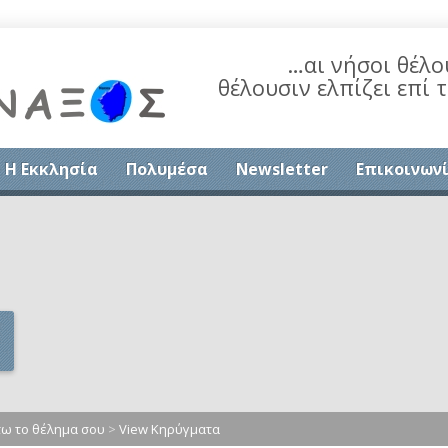
…αι νήσοι θέλο
θέλουσιν ελπίζει επί 
Η Εκκλησία
Πολυμέσα
Newsletter
Επικοινων
ω το θέλημα σου
>
View Κηρύγματα