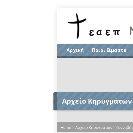
Αρχική
Ποιοι Είμαστε
Αρχείο Κηρυγμάτων
Home
>
Αρχείο Κηρυγμάτων
>
Γεννηθήτ