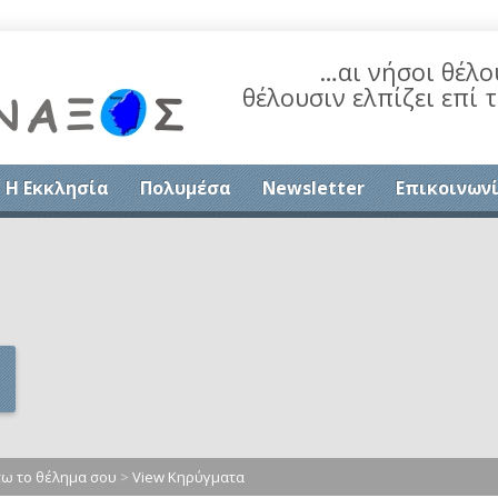
…αι νήσοι θέλο
θέλουσιν ελπίζει επί 
Η Εκκλησία
Πολυμέσα
Newsletter
Επικοινων
ω το θέλημα σου
>
View Κηρύγματα