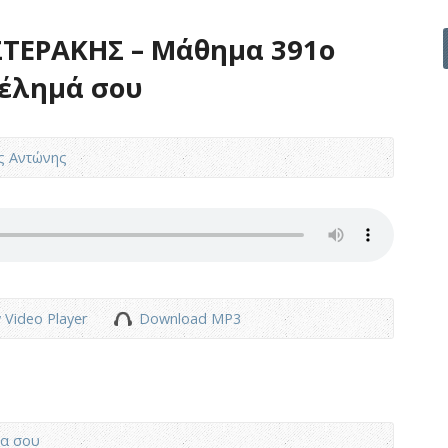
ΤΕΡΑΚΗΣ – Μάθημα 391ο
θέλημά σου
ς Αντώνης
 Video Player
Download MP3
μα σου