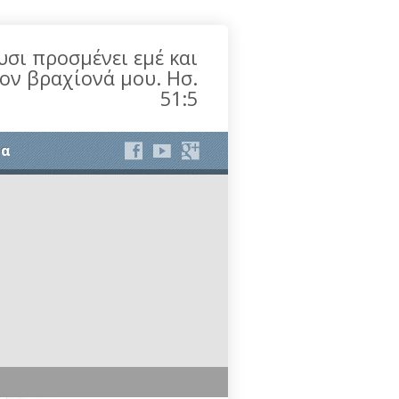
υσι προσμένει εμέ και
τον βραχίονά μου. Ησ.
51:5
ία