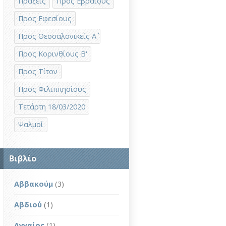
Πράξεις
Προς Εβραίους
Προς Εφεσίους
Προς Θεσσαλονικείς Α΄
Προς Κορινθίους Β'
Προς Τίτον
Προς Φιλιππησίους
Τετάρτη 18/03/2020
Ψαλμοί
Βιβλίο
Αββακούμ
(3)
Αβδιού
(1)
Αγγαίος
(1)