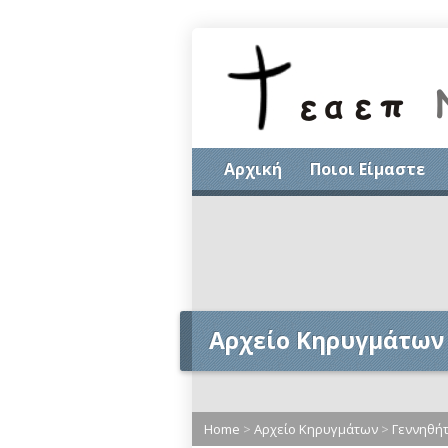
Αρχική
Ποιοι Είμαστε
Αρχείο Κηρυγμάτων
Home
>
Αρχείο Κηρυγμάτων
>
Γεννηθήτ