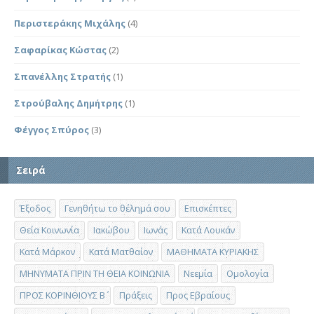
Περιστεράκης Μιχάλης
(4)
Σαφαρίκας Κώστας
(2)
Σπανέλλης Στρατής
(1)
Στρούβαλης Δημήτρης
(1)
Φέγγος Σπύρος
(3)
Σειρά
Έξοδος
Γενηθήτω το θέλημά σου
Επισκέπτες
Θεία Κοινωνία
Ιακώβου
Ιωνάς
Κατά Λουκάν
Κατά Μάρκον
Κατά Ματθαίον
ΜΑΘΗΜΑΤΑ ΚΥΡΙΑΚΗΣ
ΜΗΝΥΜΑΤΑ ΠΡΙΝ ΤΗ ΘΕΙΑ ΚΟΙΝΩΝΙΑ
Νεεμία
Ομολογία
ΠΡΟΣ ΚΟΡΙΝΘΙΟΥΣ Β΄
Πράξεις
Προς Εβραίους