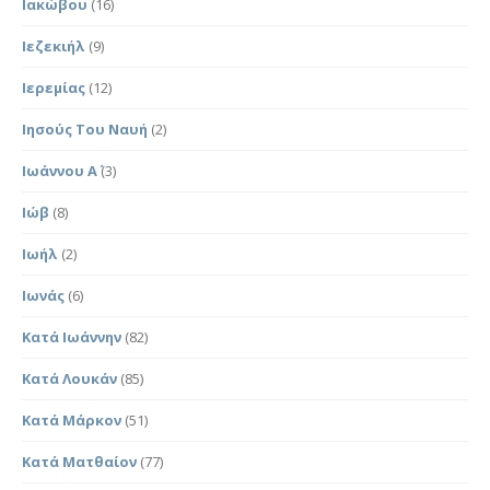
Ιακώβου
(16)
Ιεζεκιήλ
(9)
Ιερεμίας
(12)
Ιησούς Του Ναυή
(2)
Ιωάννου Α΄
(3)
Ιώβ
(8)
Ιωήλ
(2)
Ιωνάς
(6)
Κατά Ιωάννην
(82)
Κατά Λουκάν
(85)
Κατά Μάρκον
(51)
Κατά Ματθαίον
(77)