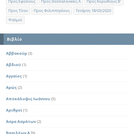
Προς Εφεσίους
Προς Θεσσαλονικείς Α΄
Προς Κορινθίους Β'
Προς Τίτον
Προς Φιλιππησίους
Τετάρτη 18/03/2020
Ψαλμοί
Βιβλίο
Αββακούμ
(3)
Αβδιού
(1)
Αγγαίος
(1)
Αμώς
(2)
Αποκάλυψις Ιωάννου
(5)
Αριθμοί
(1)
Άσμα Ασμάτων
(2)
Βασιλέων Α΄
(6)