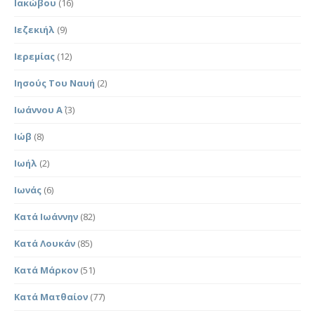
Ιακώβου
(16)
Ιεζεκιήλ
(9)
Ιερεμίας
(12)
Ιησούς Του Ναυή
(2)
Ιωάννου Α΄
(3)
Ιώβ
(8)
Ιωήλ
(2)
Ιωνάς
(6)
Κατά Ιωάννην
(82)
Κατά Λουκάν
(85)
Κατά Μάρκον
(51)
Κατά Ματθαίον
(77)