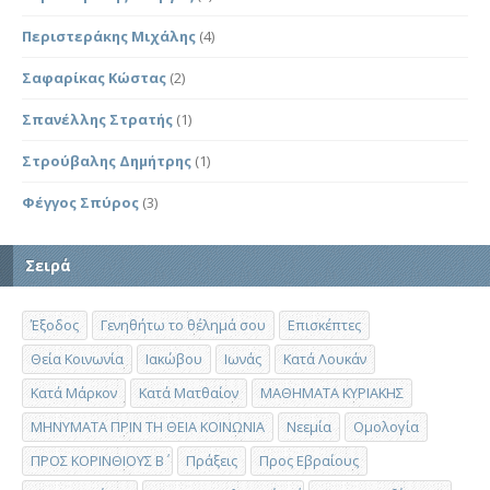
Περιστεράκης Μιχάλης
(4)
Σαφαρίκας Κώστας
(2)
Σπανέλλης Στρατής
(1)
Στρούβαλης Δημήτρης
(1)
Φέγγος Σπύρος
(3)
Σειρά
Έξοδος
Γενηθήτω το θέλημά σου
Επισκέπτες
Θεία Κοινωνία
Ιακώβου
Ιωνάς
Κατά Λουκάν
Κατά Μάρκον
Κατά Ματθαίον
ΜΑΘΗΜΑΤΑ ΚΥΡΙΑΚΗΣ
ΜΗΝΥΜΑΤΑ ΠΡΙΝ ΤΗ ΘΕΙΑ ΚΟΙΝΩΝΙΑ
Νεεμία
Ομολογία
ΠΡΟΣ ΚΟΡΙΝΘΙΟΥΣ Β΄
Πράξεις
Προς Εβραίους