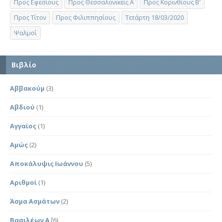
Προς Εφεσίους
Προς Θεσσαλονικείς Α΄
Προς Κορινθίους Β'
Προς Τίτον
Προς Φιλιππησίους
Τετάρτη 18/03/2020
Ψαλμοί
Βιβλίο
Αββακούμ
(3)
Αβδιού
(1)
Αγγαίος
(1)
Αμώς
(2)
Αποκάλυψις Ιωάννου
(5)
Αριθμοί
(1)
Άσμα Ασμάτων
(2)
Βασιλέων Α΄
(6)