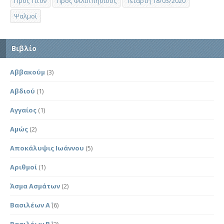
Προς Τίτον
Προς Φιλιππησίους
Τετάρτη 18/03/2020
Ψαλμοί
Βιβλίο
Αββακούμ
(3)
Αβδιού
(1)
Αγγαίος
(1)
Αμώς
(2)
Αποκάλυψις Ιωάννου
(5)
Αριθμοί
(1)
Άσμα Ασμάτων
(2)
Βασιλέων Α΄
(6)
Βασιλέων Β΄
(2)