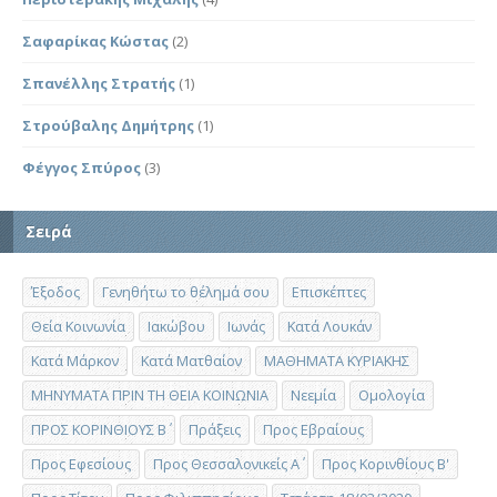
Σαφαρίκας Κώστας
(2)
Σπανέλλης Στρατής
(1)
Στρούβαλης Δημήτρης
(1)
Φέγγος Σπύρος
(3)
Σειρά
Έξοδος
Γενηθήτω το θέλημά σου
Επισκέπτες
Θεία Κοινωνία
Ιακώβου
Ιωνάς
Κατά Λουκάν
Κατά Μάρκον
Κατά Ματθαίον
ΜΑΘΗΜΑΤΑ ΚΥΡΙΑΚΗΣ
ΜΗΝΥΜΑΤΑ ΠΡΙΝ ΤΗ ΘΕΙΑ ΚΟΙΝΩΝΙΑ
Νεεμία
Ομολογία
ΠΡΟΣ ΚΟΡΙΝΘΙΟΥΣ Β΄
Πράξεις
Προς Εβραίους
Προς Εφεσίους
Προς Θεσσαλονικείς Α΄
Προς Κορινθίους Β'