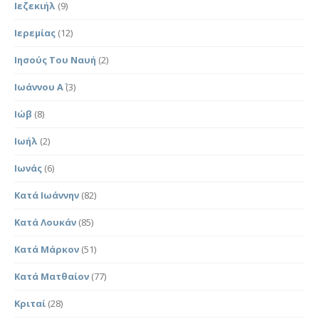
Ιεζεκιήλ
(9)
Ιερεμίας
(12)
Ιησούς Του Ναυή
(2)
Ιωάννου Α΄
(3)
Ιώβ
(8)
Ιωήλ
(2)
Ιωνάς
(6)
Κατά Ιωάννην
(82)
Κατά Λουκάν
(85)
Κατά Μάρκον
(51)
Κατά Ματθαίον
(77)
Κριταί
(28)