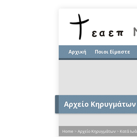
Αρχική
Ποιοι Είμαστε
Αρχείο Κηρυγμάτων
Home
>
Αρχείο Κηρυγμάτων
>
Κατά Ιωά