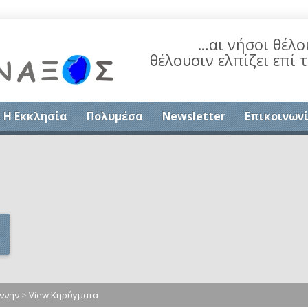
…αι νήσοι θέλο
θέλουσιν ελπίζει επί 
Η Εκκλησία
Πολυμέσα
Newsletter
Επικοινων
ννην
>
View Κηρύγματα