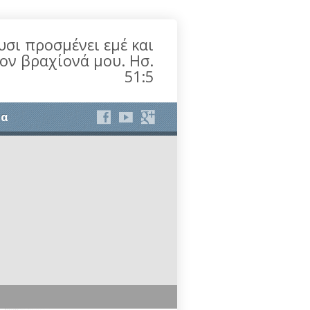
υσι προσμένει εμέ και
τον βραχίονά μου. Ησ.
51:5
ία