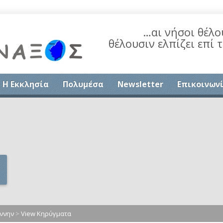
…αι νήσοι θέλο
θέλουσιν ελπίζει επί 
Η Εκκλησία
Πολυμέσα
Newsletter
Επικοινων
ννην
>
View Κηρύγματα