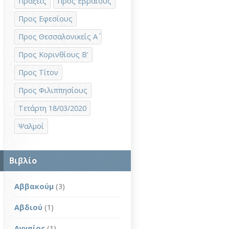
Πράξεις
Προς Εβραίους
Προς Εφεσίους
Προς Θεσσαλονικείς Α΄
Προς Κορινθίους Β'
Προς Τίτον
Προς Φιλιππησίους
Τετάρτη 18/03/2020
Ψαλμοί
Βιβλίο
Αββακούμ
(3)
Αβδιού
(1)
Αγγαίος
(1)