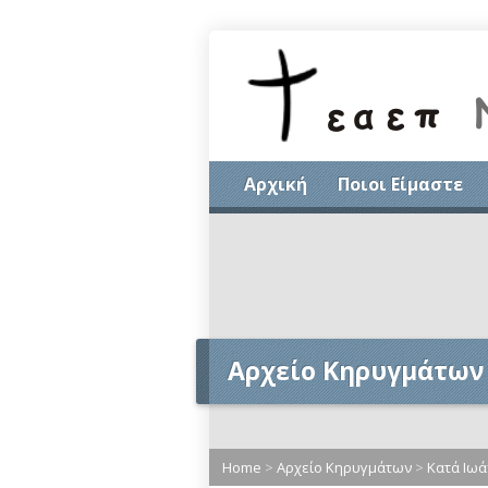
Αρχική
Ποιοι Είμαστε
Αρχείο Κηρυγμάτων
Home
>
Αρχείο Κηρυγμάτων
>
Κατά Ιωά