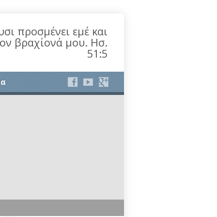
υσι προσμένει εμέ και
τον βραχίονά μου. Ησ.
51:5
ία