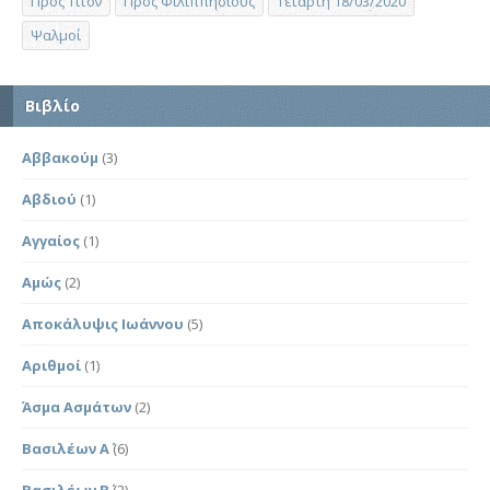
Προς Τίτον
Προς Φιλιππησίους
Τετάρτη 18/03/2020
Ψαλμοί
Βιβλίο
Αββακούμ
(3)
Αβδιού
(1)
Αγγαίος
(1)
Αμώς
(2)
Αποκάλυψις Ιωάννου
(5)
Αριθμοί
(1)
Άσμα Ασμάτων
(2)
Βασιλέων Α΄
(6)
Βασιλέων Β΄
(2)