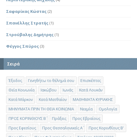
Σαφαρίκας Κώστας
(2)
Σπανέλλης Στρατής
(1)
Στρούβαλης Δημήτρης
(1)
Φέγγος Σπύρος
(3)
Σειρά
Έξοδος
Γενηθήτω το θέλημά σου
Επισκέπτες
Θεία Κοινωνία
Ιακώβου
Ιωνάς
Κατά Λουκάν
Κατά Μάρκον
Κατά Ματθαίον
ΜΑΘΗΜΑΤΑ ΚΥΡΙΑΚΗΣ
ΜΗΝΥΜΑΤΑ ΠΡΙΝ ΤΗ ΘΕΙΑ ΚΟΙΝΩΝΙΑ
Νεεμία
Ομολογία
ΠΡΟΣ ΚΟΡΙΝΘΙΟΥΣ Β΄
Πράξεις
Προς Εβραίους
Προς Εφεσίους
Προς Θεσσαλονικείς Α΄
Προς Κορινθίους Β'