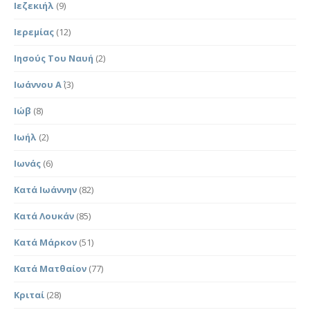
Ιεζεκιήλ
(9)
Ιερεμίας
(12)
Ιησούς Του Ναυή
(2)
Ιωάννου Α΄
(3)
Ιώβ
(8)
Ιωήλ
(2)
Ιωνάς
(6)
Κατά Ιωάννην
(82)
Κατά Λουκάν
(85)
Κατά Μάρκον
(51)
Κατά Ματθαίον
(77)
Κριταί
(28)