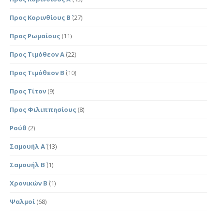
Προς Κορινθίους Β΄
(27)
Προς Ρωμαίους
(11)
Προς Τιμόθεον Α΄
(22)
Προς Τιμόθεον Β΄
(10)
Προς Τίτον
(9)
Προς Φιλιππησίους
(8)
Ρούθ
(2)
Σαμουήλ Α΄
(13)
Σαμουήλ Β΄
(1)
Χρονικών Β΄
(1)
Ψαλμοί
(68)