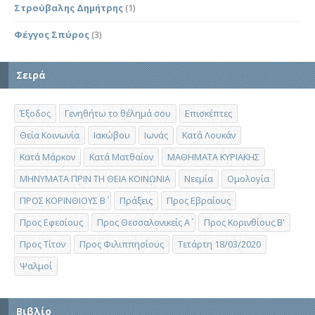
Στρούβαλης Δημήτρης
(1)
Φέγγος Σπύρος
(3)
Σειρά
Έξοδος
Γενηθήτω το θέλημά σου
Επισκέπτες
Θεία Κοινωνία
Ιακώβου
Ιωνάς
Κατά Λουκάν
Κατά Μάρκον
Κατά Ματθαίον
ΜΑΘΗΜΑΤΑ ΚΥΡΙΑΚΗΣ
ΜΗΝΥΜΑΤΑ ΠΡΙΝ ΤΗ ΘΕΙΑ ΚΟΙΝΩΝΙΑ
Νεεμία
Ομολογία
ΠΡΟΣ ΚΟΡΙΝΘΙΟΥΣ Β΄
Πράξεις
Προς Εβραίους
Προς Εφεσίους
Προς Θεσσαλονικείς Α΄
Προς Κορινθίους Β'
Προς Τίτον
Προς Φιλιππησίους
Τετάρτη 18/03/2020
Ψαλμοί
Βιβλίο