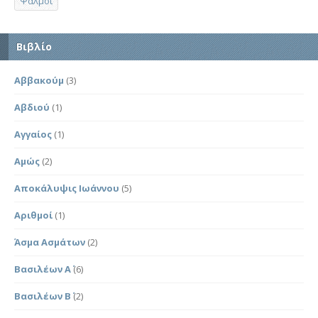
Ψαλμοί
Βιβλίο
Αββακούμ
(3)
Αβδιού
(1)
Αγγαίος
(1)
Αμώς
(2)
Αποκάλυψις Ιωάννου
(5)
Αριθμοί
(1)
Άσμα Ασμάτων
(2)
Βασιλέων Α΄
(6)
Βασιλέων Β΄
(2)