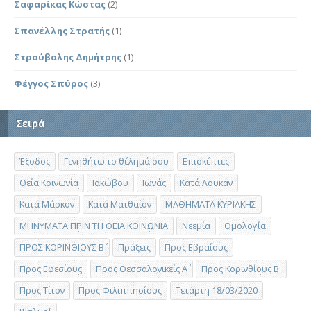
Σαφαρίκας Κώστας
(2)
Σπανέλλης Στρατής
(1)
Στρούβαλης Δημήτρης
(1)
Φέγγος Σπύρος
(3)
Σειρά
Έξοδος
Γενηθήτω το θέλημά σου
Επισκέπτες
Θεία Κοινωνία
Ιακώβου
Ιωνάς
Κατά Λουκάν
Κατά Μάρκον
Κατά Ματθαίον
ΜΑΘΗΜΑΤΑ ΚΥΡΙΑΚΗΣ
ΜΗΝΥΜΑΤΑ ΠΡΙΝ ΤΗ ΘΕΙΑ ΚΟΙΝΩΝΙΑ
Νεεμία
Ομολογία
ΠΡΟΣ ΚΟΡΙΝΘΙΟΥΣ Β΄
Πράξεις
Προς Εβραίους
Προς Εφεσίους
Προς Θεσσαλονικείς Α΄
Προς Κορινθίους Β'
Προς Τίτον
Προς Φιλιππησίους
Τετάρτη 18/03/2020