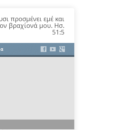
υσι προσμένει εμέ και
τον βραχίονά μου. Ησ.
51:5
ία