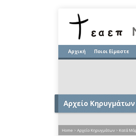
Αρχική
Ποιοι Είμαστε
Αρχείο Κηρυγμάτων
Home
>
Αρχείο Κηρυγμάτων
>
Κατά Μά