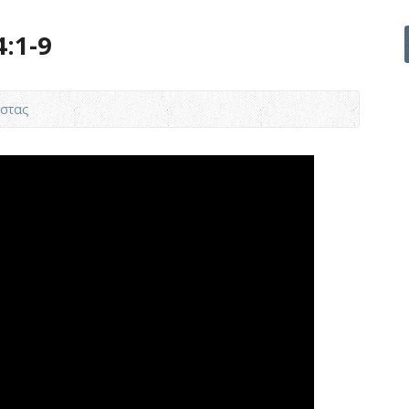
:1-9
στας