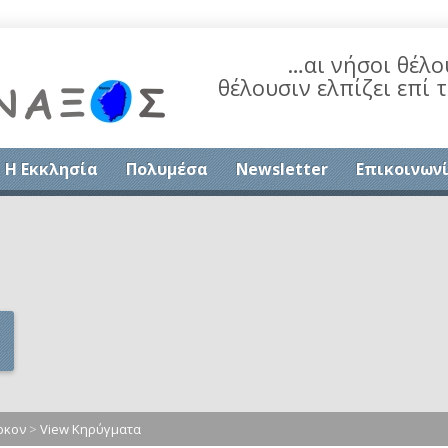
…αι νήσοι θέλο
θέλουσιν ελπίζει επί 
Η Εκκλησία
Πολυμέσα
Newsletter
Επικοινων
ρκον
>
View Κηρύγματα