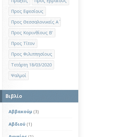
Πράξεις
Προς Εβραίους
Προς Εφεσίους
Προς Θεσσαλονικείς Α΄
Προς Κορινθίους Β'
Προς Τίτον
Προς Φιλιππησίους
Τετάρτη 18/03/2020
Ψαλμοί
Βιβλίο
Αββακούμ
(3)
Αβδιού
(1)
Αγγαίος
(1)