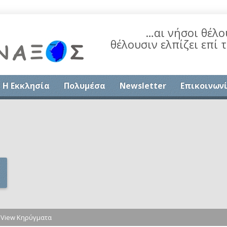
…αι νήσοι θέλο
θέλουσιν ελπίζει επί 
Η Εκκλησία
Πολυμέσα
Newsletter
Επικοινων
>
View Κηρύγματα