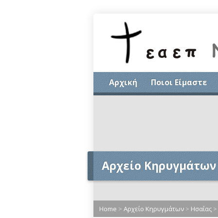
Αρχική
Ποιοι Είμαστε
Αρχείο Κηρυγμάτων
Home
>
Αρχείο Κηρυγμάτων
>
Ησαΐας