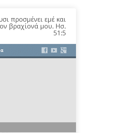
υσι προσμένει εμέ και
τον βραχίονά μου. Ησ.
51:5
ία