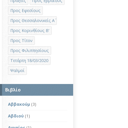
Πράξεις
Προς Εβραίους
Προς Εφεσίους
Προς Θεσσαλονικείς Α΄
Προς Κορινθίους Β'
Προς Τίτον
Προς Φιλιππησίους
Τετάρτη 18/03/2020
Ψαλμοί
Βιβλίο
Αββακούμ
(3)
Αβδιού
(1)
Αγγαίος
(1)