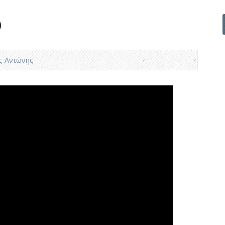
0
ς Αντώνης