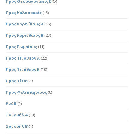
Προς Θεσσαλονικείς Β΄
(5)
Προς Κολοσσαείς
(15)
Προς Κορινθίους Α΄
(15)
Προς Κορινθίους Β΄
(27)
Προς Ρωμαίους
(11)
Προς Τιμόθεον Α΄
(22)
Προς Τιμόθεον Β΄
(10)
Προς Τίτον
(9)
Προς Φιλιππησίους
(8)
Ρούθ
(2)
Σαμουήλ Α΄
(13)
Σαμουήλ Β΄
(1)