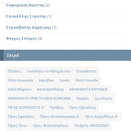
Σαφαρίκας Κώστας
(2)
Σπανέλλης Στρατής
(1)
Στρούβαλης Δημήτρης
(1)
Φέγγος Σπύρος
(3)
Σειρά
Έξοδος
Γενηθήτω το θέλημά σου
Επισκέπτες
Θεία Κοινωνία
Ιακώβου
Ιωνάς
Κατά Λουκάν
Κατά Μάρκον
Κατά Ματθαίον
ΜΑΘΗΜΑΤΑ ΚΥΡΙΑΚΗΣ
ΜΗΝΥΜΑΤΑ ΠΡΙΝ ΤΗ ΘΕΙΑ ΚΟΙΝΩΝΙΑ
Νεεμία
Ομολογία
ΠΡΟΣ ΚΟΡΙΝΘΙΟΥΣ Β΄
Πράξεις
Προς Εβραίους
Προς Εφεσίους
Προς Θεσσαλονικείς Α΄
Προς Κορινθίους Β'
Προς Τίτον
Προς Φιλιππησίους
Τετάρτη 18/03/2020