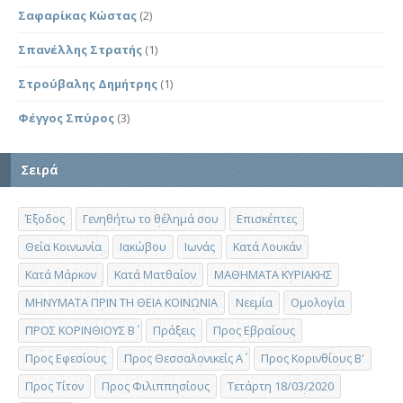
Σαφαρίκας Κώστας
(2)
Σπανέλλης Στρατής
(1)
Στρούβαλης Δημήτρης
(1)
Φέγγος Σπύρος
(3)
Σειρά
Έξοδος
Γενηθήτω το θέλημά σου
Επισκέπτες
Θεία Κοινωνία
Ιακώβου
Ιωνάς
Κατά Λουκάν
Κατά Μάρκον
Κατά Ματθαίον
ΜΑΘΗΜΑΤΑ ΚΥΡΙΑΚΗΣ
ΜΗΝΥΜΑΤΑ ΠΡΙΝ ΤΗ ΘΕΙΑ ΚΟΙΝΩΝΙΑ
Νεεμία
Ομολογία
ΠΡΟΣ ΚΟΡΙΝΘΙΟΥΣ Β΄
Πράξεις
Προς Εβραίους
Προς Εφεσίους
Προς Θεσσαλονικείς Α΄
Προς Κορινθίους Β'
Προς Τίτον
Προς Φιλιππησίους
Τετάρτη 18/03/2020