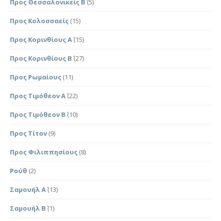
Προς Θεσσαλονικείς Β΄
(5)
Προς Κολοσσαείς
(15)
Προς Κορινθίους Α΄
(15)
Προς Κορινθίους Β΄
(27)
Προς Ρωμαίους
(11)
Προς Τιμόθεον Α΄
(22)
Προς Τιμόθεον Β΄
(10)
Προς Τίτον
(9)
Προς Φιλιππησίους
(8)
Ρούθ
(2)
Σαμουήλ Α΄
(13)
Σαμουήλ Β΄
(1)