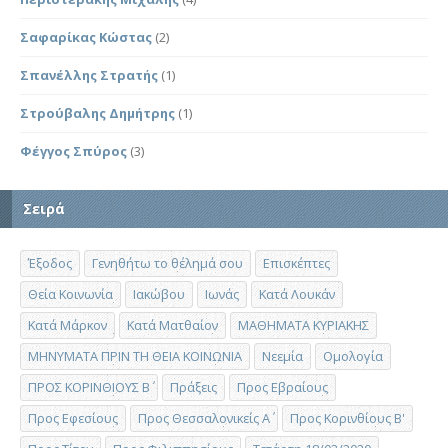
Σαφαρίκας Κώστας
(2)
Σπανέλλης Στρατής
(1)
Στρούβαλης Δημήτρης
(1)
Φέγγος Σπύρος
(3)
Σειρά
Έξοδος
Γενηθήτω το θέλημά σου
Επισκέπτες
Θεία Κοινωνία
Ιακώβου
Ιωνάς
Κατά Λουκάν
Κατά Μάρκον
Κατά Ματθαίον
ΜΑΘΗΜΑΤΑ ΚΥΡΙΑΚΗΣ
ΜΗΝΥΜΑΤΑ ΠΡΙΝ ΤΗ ΘΕΙΑ ΚΟΙΝΩΝΙΑ
Νεεμία
Ομολογία
ΠΡΟΣ ΚΟΡΙΝΘΙΟΥΣ Β΄
Πράξεις
Προς Εβραίους
Προς Εφεσίους
Προς Θεσσαλονικείς Α΄
Προς Κορινθίους Β'