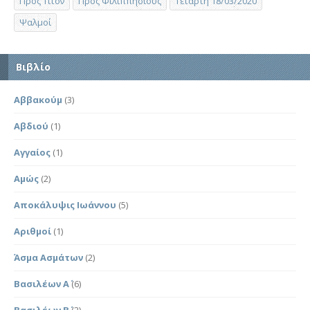
Προς Τίτον
Προς Φιλιππησίους
Τετάρτη 18/03/2020
Ψαλμοί
Βιβλίο
Αββακούμ
(3)
Αβδιού
(1)
Αγγαίος
(1)
Αμώς
(2)
Αποκάλυψις Ιωάννου
(5)
Αριθμοί
(1)
Άσμα Ασμάτων
(2)
Βασιλέων Α΄
(6)
Βασιλέων Β΄
(2)