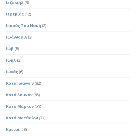
Ιεζεκιήλ
(9)
Ιερεμίας
(12)
Ιησούς Του Ναυή
(2)
Ιωάννου Α΄
(3)
Ιώβ
(8)
Ιωήλ
(2)
Ιωνάς
(6)
Κατά Ιωάννην
(82)
Κατά Λουκάν
(85)
Κατά Μάρκον
(51)
Κατά Ματθαίον
(77)
Κριταί
(28)