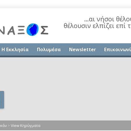
…αι νήσοι θέλο
θέλουσιν ελπίζει επί 
Η Εκκλησία
Πολυμέσα
Newsletter
Επικοινων
υκάν
>
View Κηρύγματα