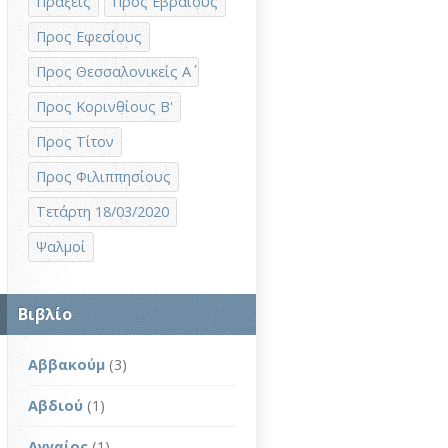
Πράξεις
Προς Εβραίους
Προς Εφεσίους
Προς Θεσσαλονικείς Α΄
Προς Κορινθίους Β'
Προς Τίτον
Προς Φιλιππησίους
Τετάρτη 18/03/2020
Ψαλμοί
Βιβλίο
Αββακούμ
(3)
Αβδιού
(1)
Αγγαίος
(1)