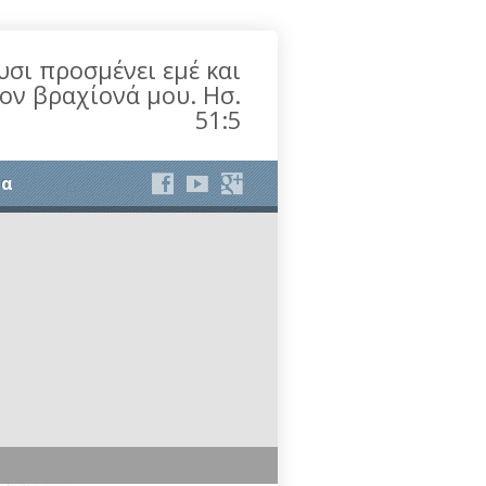
υσι προσμένει εμέ και
τον βραχίονά μου. Ησ.
51:5
ία