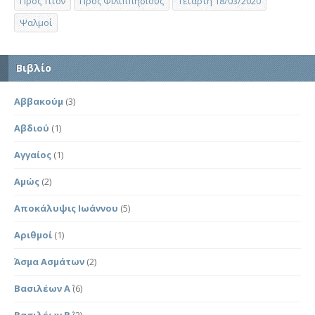
Προς Τίτον
Προς Φιλιππησίους
Τετάρτη 18/03/2020
Ψαλμοί
Βιβλίο
Αββακούμ
(3)
Αβδιού
(1)
Αγγαίος
(1)
Αμώς
(2)
Αποκάλυψις Ιωάννου
(5)
Αριθμοί
(1)
Άσμα Ασμάτων
(2)
Βασιλέων Α΄
(6)
Βασιλέων Β΄
(2)