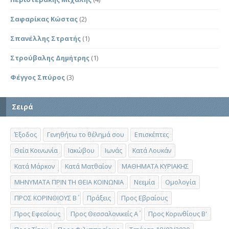
Σαφαρίκας Κώστας
(2)
Σπανέλλης Στρατής
(1)
Στρούβαλης Δημήτρης
(1)
Φέγγος Σπύρος
(3)
Σειρά
Έξοδος
Γενηθήτω το θέλημά σου
Επισκέπτες
Θεία Κοινωνία
Ιακώβου
Ιωνάς
Κατά Λουκάν
Κατά Μάρκον
Κατά Ματθαίον
ΜΑΘΗΜΑΤΑ ΚΥΡΙΑΚΗΣ
ΜΗΝΥΜΑΤΑ ΠΡΙΝ ΤΗ ΘΕΙΑ ΚΟΙΝΩΝΙΑ
Νεεμία
Ομολογία
ΠΡΟΣ ΚΟΡΙΝΘΙΟΥΣ Β΄
Πράξεις
Προς Εβραίους
Προς Εφεσίους
Προς Θεσσαλονικείς Α΄
Προς Κορινθίους Β'