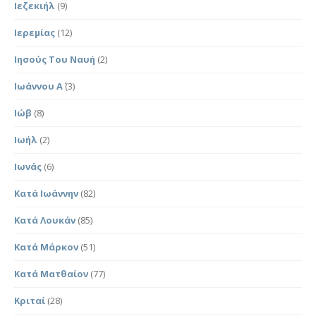
Ιεζεκιήλ
(9)
Ιερεμίας
(12)
Ιησούς Του Ναυή
(2)
Ιωάννου Α΄
(3)
Ιώβ
(8)
Ιωήλ
(2)
Ιωνάς
(6)
Κατά Ιωάννην
(82)
Κατά Λουκάν
(85)
Κατά Μάρκον
(51)
Κατά Ματθαίον
(77)
Κριταί
(28)